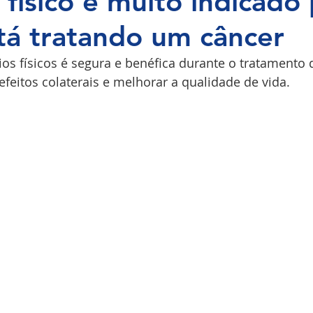
 físico é muito indicado
á tratando um câncer
COPI
cios físicos é segura e benéfica durante o tratamento 
efeitos colaterais e melhorar a qualidade de vida. 