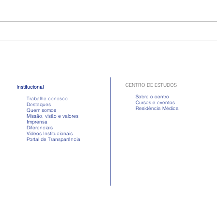
Anabolizantes: os riscos que
Como
vão muito além do ganho de
quad
músculos
após
CENTRO DE ESTUDOS
Institucional
Sobre o centro
Trabalhe conosco
Cursos e eventos
Destaques
Residência Médica
Quem somos
Missão, visão e valores
Imprensa
Diferenciais
Vídeos Institucionais
Portal de Transparência