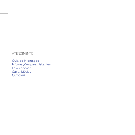
 é a doença celíaca,
ro que atriz passou mal
 comer
ATENDIMENTO
Guia de internação
Informações para visitantes
Fale conosco
Canal Médico
Ouvidoria