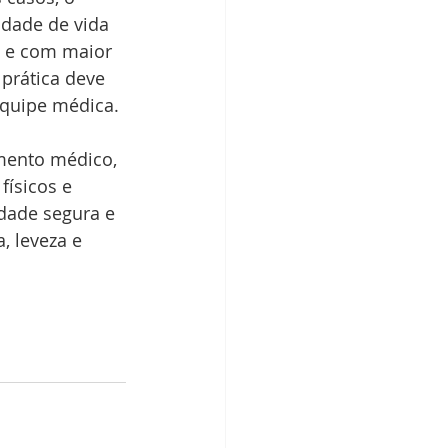
dade de vida 
e e com maior 
 prática deve 
equipe médica.
amento médico, 
físicos e 
dade segura e 
 leveza e 