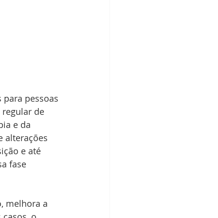
s para pessoas 
regular de 
pia e da 
 alterações 
ição e até 
a fase 
, melhora a 
 casos, o 