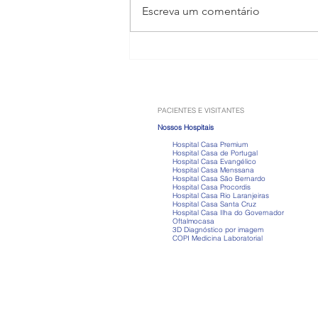
Escreva um comentário
Miastenia gravis: quando
dificuldade para falar ou
mastigar pode ser um sinal
de alerta
PACIENTES E VISITANTES
Nossos Hospitais
Hospital Casa Premium
Hospital Casa de Portugal
Hospital Casa Evangélico
Hospital Casa Menssana
Hospital Casa São Bernardo
Hospital Casa Procordis
Hospital Casa Rio Laranjeiras
Hospital Casa Santa Cruz
Hospital Casa Ilha do Governador
Oftalmocasa
3D Diagnóstico por imagem
COPI Medicina Laboratorial