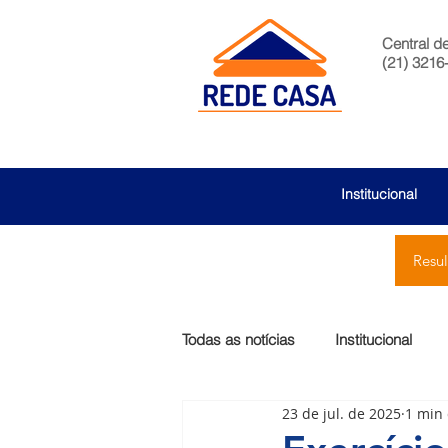
Central d
(21) 3216
Institucional
Resu
Todas as notícias
Institucional
23 de jul. de 2025
1 min 
São Bernardo
Egas Moniz