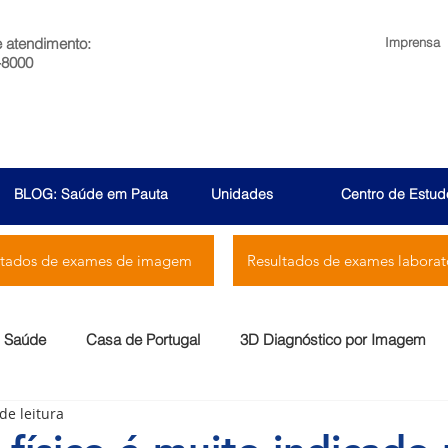
e atendimento:
Imprensa
-8000
BLOG: Saúde em Pauta
Unidades
Centro de Estud
ltados de exames de imagem
Resultados de exames laborato
Saúde
Casa de Portugal
3D Diagnóstico por Imagem
de leitura
Menssana
Prontocor
Bambina
Rio Laranjeiras