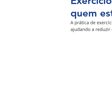
Exercício
quem est
Ilha do Governador
Premium
A prática de exercí
ajudando a reduzir 