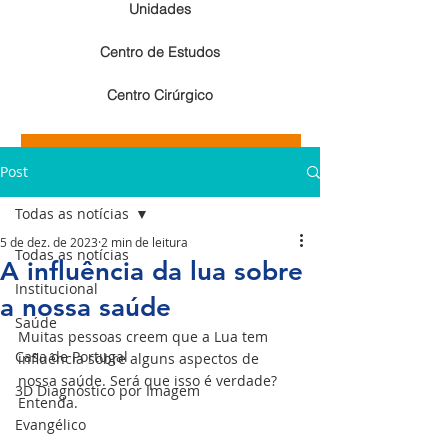
Unidades
Centro de Estudos
Centro Cirúrgico
Resultados de exames de imagem
Post
Resultados de exames laboratoriais
Todas as notícias
5 de dez. de 2023
2 min de leitura
Todas as notícias
A influência da lua sobre
Institucional
a nossa saúde
Saúde
Muitas pessoas creem que a Lua tem 
Casa de Portugal
influência sobre alguns aspectos de 
nossa saúde. Será que isso é verdade? 
3D Diagnóstico por Imagem
Entenda.
Evangélico