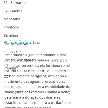
São Bernardo
Egas Moniz
Menssana
Prontocor
Bambina
A função da Lua
Rio Laranjeiras
Santa Cruz
Em primeiro lugar, entendamos o real 
Ilha do Governador
papel da Luz para a vida na Terra, pois 
há muitas serventias: ela funciona como 
Premium
escudo contra meteoritos, que podem ser 
potencialmente perigosos; influencia o 
COPI
movimento das águas, provocando as 
marés; ajuda a manter a estabilidade do 
clima; junto das estrelas ilumina a noite; 
determina a duração dos dias e as 
estações do ano; equilibra a oscilação do 
eixo de inclinação do planeta.