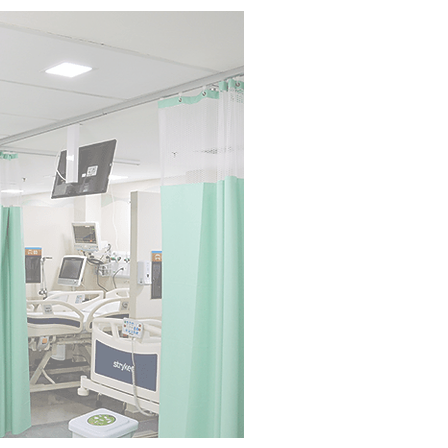
CTI
e
UT
Leitos reservado
Instalações amp
microprocessado
computadorizada 