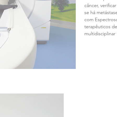
câncer, verific
se há metástas
com Espectros
terapêuticos d
multidisciplinar
Centro C