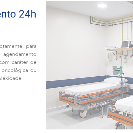
ento 24h
uptamente, para
m agendamento
 com caráter de
 oncológica ou
lexidade.