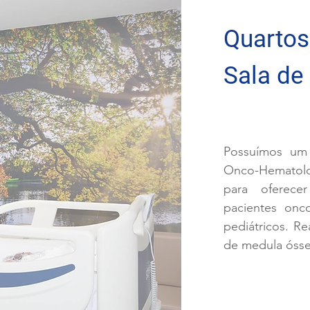
Quartos
Sala de
Possuímos um
Onco-Hematolo
para oferece
pacientes onc
pediátricos. R
de medula ósse