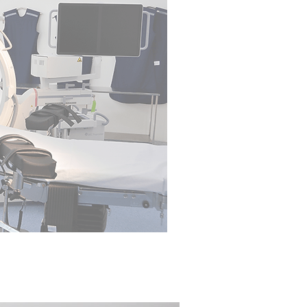
Estamos prepar
cirúrgicas totalm
de procedimentos
especialidades. 
foco em LED, cont
materiais de lapa
cirúrgicas de últ
de vídeo.