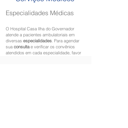
Especialidades Médicas
O Hospital Casa Ilha do Governador
atende a pacientes ambulatoriais em
diversas
especialidades
. Para agendar
sua
consulta
e verificar os convênios
atendidos em cada especialidade, favor
entrar em contato:
(21) 3216-8000
.
Emergência 24h
Serviço de Emergência geral,
ortopédica e cardiológica, com
suporte para exames por Imagem
e Laboratoriais.
O setor de emergência da
unidade funciona 24 horas por dia