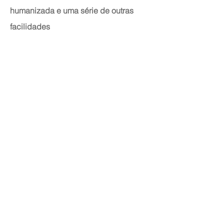
humanizada e uma série de outras
facilidades
Convênios
ALLIANZ PARTNERS
AMAFRERJ
AMIL
ASSEFAZ
ASSIM
BRADESCO
CABERJ
CAMARJ
CAPESESP
CAREPLUS
CASSI
ELETROS SAÚDE
FIOSAÚDE