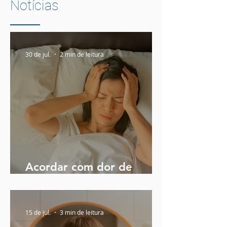
Notícias
30 de jul.
2 min de leitura
Acordar com dor de
cabeça, irritado e
desatento pode ser sinal
de apneia
15 de jul.
3 min de leitura