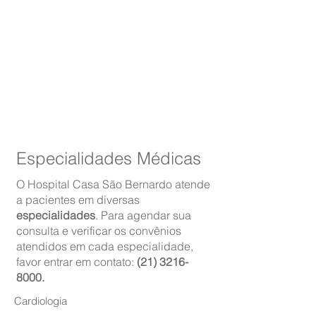
vasculares, urológicas, dentre outras.
Possui também focos cirúrgicos de
LED, mesas cirúrgicas com
capacidade para obesos e acessórios
para cirurgias nas especialidades de
Neurocirurgia
e
Ortopedia
.
Especialidades Médicas
O Hospital Casa São Bernardo atende
a pacientes em diversas
especialidades
. Para agendar sua
consulta e verificar os convênios
atendidos em cada especialidade,
favor entrar em contato:
(21) 3216-
8000
.
Cardiologia