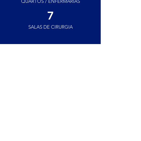
QUARTOS / ENFERMARIAS
7
SALAS DE CIRURGIA
Centro Cirúrgico
Oferecemos ampla capacidade
estrutural, facilitando o fluxo de
cirurgias e proporcionando
mais conforto e segurança para
pacientes e médicos.
10 salas amplas e equipadas com
aparelhos de
Vídeo Laparoscopia
e
Arcos Cirúrgicos em C com
intensificador de imagem,
possibilitando cirurgias
laparoscópicas, ortopédicas,