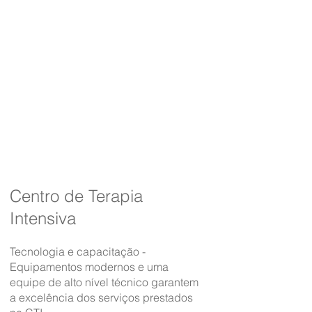
Emergência 24h
Serviço de Emergência 24h
Adulto
e Pediátrica
- Clínica e Cirúrgica.
Realizamos exames por imagem e
laboratoriais. Atendemos diversos
planos. Ligue para se informar.
Conheça a Emergência 24h
Centro de Terapia
Intensiva
Tecnologia e capacitação -
Equipamentos modernos e uma
equipe de alto nível técnico garantem
a excelência dos serviços prestados