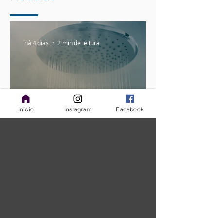
há 4 dias
2 min de leitura
Início
Instagram
Facebook
Toma banho fervendo?
Aprenda a cuidar da pele
em dias frios
22 de jul.
3 min de leitura