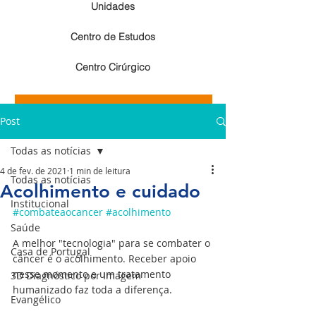
Unidades
Centro de Estudos
Centro Cirúrgico
Resultados de exames de imagem
Post
Resultados de exames laboratoriais
Todas as notícias
4 de fev. de 2021
1 min de leitura
Todas as notícias
Acolhimento e cuidado
Institucional
#combateaocancer
#acolhimento
Saúde
A melhor "tecnologia" para se combater o 
Casa de Portugal
câncer é o acolhimento. Receber apoio 
nesse momento e um tratamento 
3D Diagnóstico por Imagem
humanizado faz toda a diferença.
Evangélico