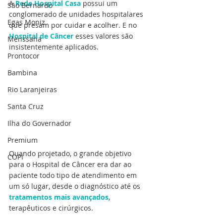
A 
Rede Hospital Casa
 possui um 
São Bernardo
conglomerado de unidades hospitalares 
Egas Moniz
que presam por cuidar e acolher. E no 
Hospital de Câncer
 esses valores são 
Menssana
insistentemente aplicados.
Prontocor
Bambina
Rio Laranjeiras
Santa Cruz
Ilha do Governador
Premium
Quando projetado, o grande objetivo 
COPI
para o Hospital de Câncer era dar ao 
paciente todo tipo de atendimento em 
um só lugar, desde o diagnóstico até os 
tratamentos mais avançados
, 
terapêuticos e cirúrgicos. 