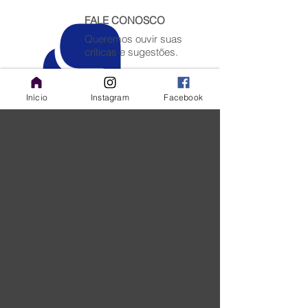
FALE CONOSCO
Queremos ouvir suas
críticas e sugestões.
Política de privacidade
Início
Instagram
Facebook
PACIENTES E VISITANTES
Nossos Hospitais
Hospital Casa Premium
Hospital Casa de Portugal
Hospital Casa Evangélico
Hospital Casa Menssana
Hospital Casa São Bernardo
Hospital Casa Procordis
Hospital Casa Rio Laranjeiras
Hospital Casa Santa Cruz
Hospital Casa Ilha do Governador
Oftalmocasa
3D Diagnóstico por imagem
COPI Medicina Laboratorial
Institucional