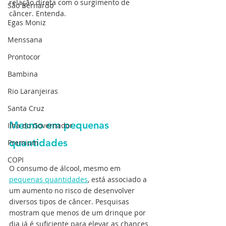
relação direta com o surgimento de 
São Bernardo
câncer. Entenda.
Egas Moniz
Menssana
Prontocor
Bambina
Rio Laranjeiras
Santa Cruz
Mesmo em pequenas 
Ilha do Governador
quantidades
Premium
COPI
O consumo de álcool, mesmo em 
pequenas quantidades
, está associado a 
um aumento no risco de desenvolver 
diversos tipos de câncer. Pesquisas 
mostram que menos de um drinque por 
dia já é suficiente para elevar as chances 