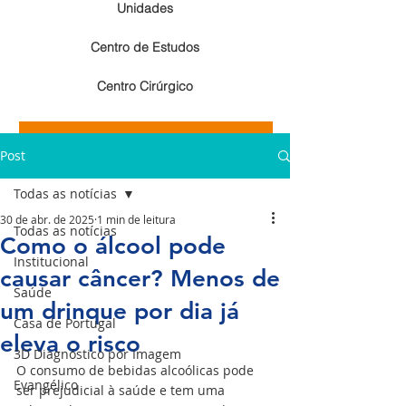
Unidades
Centro de Estudos
Centro Cirúrgico
Resultados de exames de imagem
Post
Resultados de exames laboratoriais
Todas as notícias
30 de abr. de 2025
1 min de leitura
Todas as notícias
Como o álcool pode
Institucional
causar câncer? Menos de
Saúde
um drinque por dia já
Casa de Portugal
eleva o risco
3D Diagnóstico por Imagem
O consumo de bebidas alcoólicas pode 
Evangélico
ser prejudicial à saúde e tem uma 