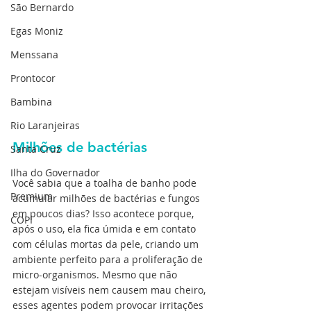
São Bernardo
Egas Moniz
Menssana
Prontocor
Bambina
Rio Laranjeiras
Milhões de bactérias
Santa Cruz
Ilha do Governador
Você sabia que a toalha de banho pode 
Premium
acumular milhões de bactérias e fungos 
em poucos dias? Isso acontece porque, 
COPI
após o uso, ela fica úmida e em contato 
com células mortas da pele, criando um 
ambiente perfeito para a proliferação de 
micro-organismos. Mesmo que não 
estejam visíveis nem causem mau cheiro, 
esses agentes podem provocar irritações 