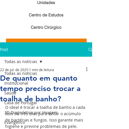
Unidades
Centro de Estudos
Centro Cirúrgico
Resultados de exames de imagem
Post
Resultados de exames laboratoriais
Todas as notícias
22 de jul. de 2025
1 min de leitura
Todas as notícias
De quanto em quanto
Institucional
tempo preciso trocar a
Saúde
toalha de banho?
Casa de Portugal
O ideal é trocar a toalha de banho a cada 
3D Diagnóstico por Imagem
dois ou três dias para evitar o acúmulo 
de bactérias e fungos. Isso garante mais 
Evangélico
higiene e previne problemas de pele.