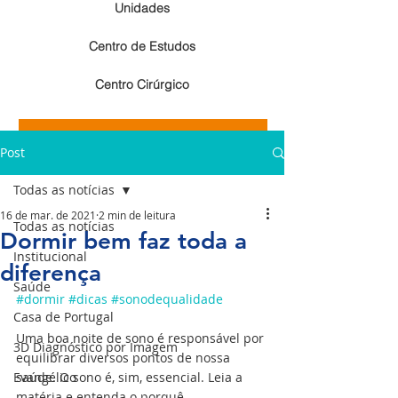
Unidades
Centro de Estudos
Centro Cirúrgico
Resultados de exames de imagem
Post
Resultados de exames laboratoriais
Todas as notícias
16 de mar. de 2021
2 min de leitura
Todas as notícias
Dormir bem faz toda a
Institucional
diferença
Saúde
#dormir
#dicas
#sonodequalidade
Casa de Portugal
Uma boa noite de sono é responsável por 
3D Diagnóstico por Imagem
equilibrar diversos pontos de nossa 
Evangélico
saúde. O sono é, sim, essencial. Leia a 
matéria e entenda o porquê.