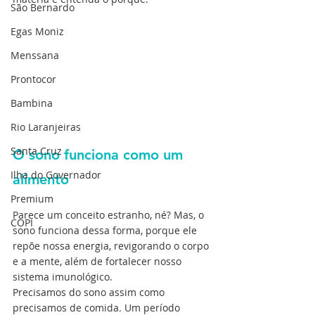
São Bernardo
Egas Moniz
Menssana
Prontocor
Bambina
Rio Laranjeiras
Santa Cruz
O sono funciona como um 
Ilha do Governador
alimento
Premium
Parece um conceito estranho, né? Mas, o 
COPI
sono funciona dessa forma, porque ele 
repõe nossa energia, revigorando o corpo 
e a mente, além de fortalecer nosso 
sistema imunológico.
Precisamos do sono assim como 
precisamos de comida. Um período 