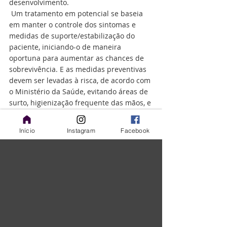
desenvolvimento. 
 Um tratamento em potencial se baseia 
em manter o controle dos sintomas e 
medidas de suporte/estabilização do 
paciente, iniciando-o de maneira 
oportuna para aumentar as chances de 
sobrevivência. E as medidas preventivas 
devem ser levadas à risca, de acordo com 
o Ministério da Saúde, evitando áreas de 
surto, higienização frequente das mãos, e 
evitar contato com pessoas infectadas 
(estejam vivas ou não). 
Início
Instagram
Facebook
No Laboratório COPI são oferecidos 
exames de análises clínicas de rotina e 
alta complexidade, incluindo check-ups 
completos, hematologia, bioquímica, 
hormônios e sorologia. Com forte atuação 
em apoio diagnóstico intra-hospitalar, o 
laboratório foca em precisão e agilidade 
para pacientes internos e externos, com 