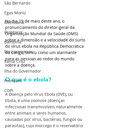
São Bernardo
Egas Moniz
No dia 19 de maio deste ano, o 
Menssana
pronunciamento do diretor-geral da 
Prontocor
Organização Mundial da Saúde (OMS) 
sobre a dimensão e a velocidade do surto 
Bambina
do vírus ebola na República Democrática 
Rio Laranjeiras
do Congo, serviu como um alarmante 
para as pessoas ao redor do mundo 
Santa Cruz
sobre a doença. 
Ilha do Governador
O que é o ebola?
Premium
COPI
A Doença pelo Vírus Ebola (DVE), ou 
Ebola, é uma zoonose (doenças 
infecciosas transmissíveis naturalmente 
entre animais e seres humanos, 
causadas por vírus, bactérias, fungos ou 
parasitas), cujo morcego é o reservatório 