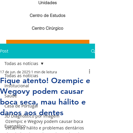
Unidades
Centro de Estudos
Centro Cirúrgico
Resultados de exames de imagem
Post
Resultados de exames laboratoriais
Todas as notícias
17 de jun. de 2025
1 min de leitura
Todas as notícias
Fique atento! Ozempic e
Institucional
Wegovy podem causar
Saúde
boca seca, mau hálito e
Casa de Portugal
danos aos dentes
3D Diagnóstico por Imagem
Ozempic e Wegovy podem causar boca 
Evangélico
seca, mau hálito e problemas dentários 