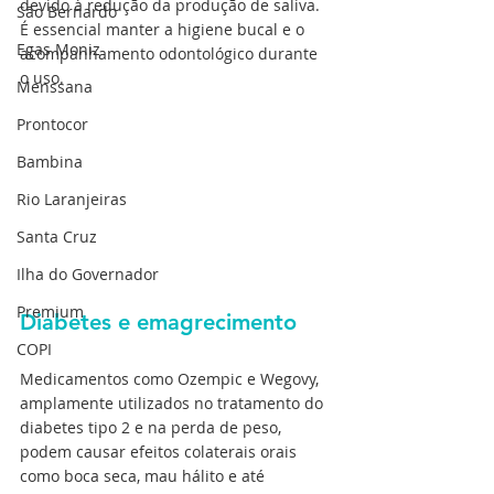
devido à redução da produção de saliva. 
São Bernardo
É essencial manter a higiene bucal e o 
Egas Moniz
acompanhamento odontológico durante 
o uso.
Menssana
Prontocor
Bambina
Rio Laranjeiras
Santa Cruz
Ilha do Governador
Premium
Diabetes e emagrecimento
COPI
Medicamentos como Ozempic e Wegovy, 
amplamente utilizados no tratamento do 
diabetes tipo 2 e na perda de peso, 
podem causar efeitos colaterais orais 
como boca seca, mau hálito e até 