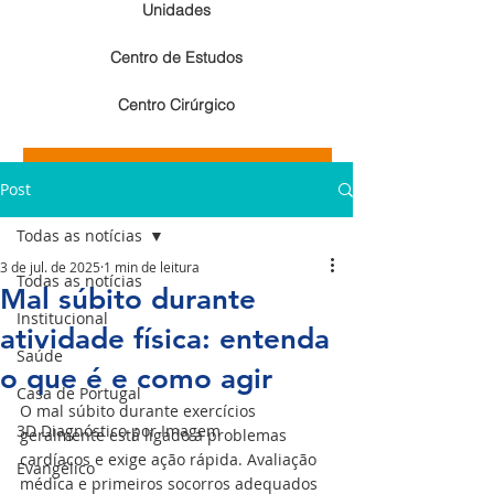
Unidades
Centro de Estudos
Centro Cirúrgico
Resultados de exames de imagem
Post
Resultados de exames laboratoriais
Todas as notícias
3 de jul. de 2025
1 min de leitura
Todas as notícias
Mal súbito durante
Institucional
atividade física: entenda
Saúde
o que é e como agir
Casa de Portugal
O mal súbito durante exercícios 
3D Diagnóstico por Imagem
geralmente está ligado a problemas 
cardíacos e exige ação rápida. Avaliação 
Evangélico
médica e primeiros socorros adequados 