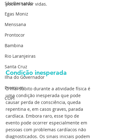
São Bernardo
podem salvar vidas.
Egas Moniz
Menssana
Prontocor
Bambina
Rio Laranjeiras
Santa Cruz
Condição inesperada
Ilha do Governador
Premium
O mal súbito durante a atividade física é 
uma condição inesperada que pode 
COPI
causar perda de consciência, queda 
repentina e, em casos graves, parada 
cardíaca. Embora raro, esse tipo de 
evento pode ocorrer especialmente em 
pessoas com problemas cardíacos não 
diagnosticados. Os sinais iniciais podem 