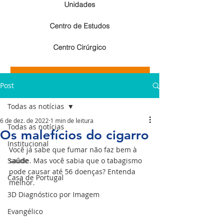
Unidades
Centro de Estudos
Centro Cirúrgico
Resultados de exames de imagem
Post
Resultados de exames laboratoriais
Todas as notícias
6 de dez. de 2022
1 min de leitura
Todas as notícias
Os malefícios do cigarro
Institucional
Você já sabe que fumar não faz bem à 
Saúde
saúde. Mas você sabia que o tabagismo 
pode causar até 56 doenças? Entenda 
Casa de Portugal
melhor.
3D Diagnóstico por Imagem
Evangélico