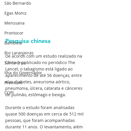
São Bernardo
Egas Moniz
Menssana
Prontocor
Pesquisa chinesa
Bambina
Rio Laranjeiras
De acordo com um estudo realizado na 
China e publicado no periódico The 
Santa Cruz
Lancet, o tabagismo está ligado ao 
Ilha do Governador
aparecimento de até 56 doenças, entre 
elas diabetes, aneurisma aórtico, 
Premium
pneumonia, úlcera, catarata e cânceres 
COPI
de pulmão, estômago e bexiga.
Durante o estudo foram analisadas 
quase 500 doenças em cerca de 512 mil 
pessoas, que foram acompanhadas 
durante 11 anos. O levantamento, além 