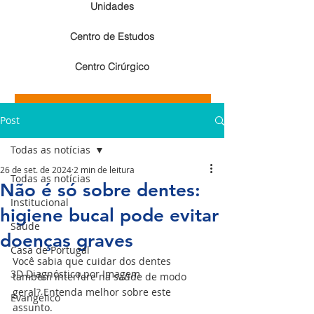
Unidades
Centro de Estudos
Centro Cirúrgico
Resultados de exames de imagem
Post
Resultados de exames laboratoriais
Todas as notícias
26 de set. de 2024
2 min de leitura
Todas as notícias
Não é só sobre dentes:
Institucional
higiene bucal pode evitar
Saúde
doenças graves
Casa de Portugal
Você sabia que cuidar dos dentes 
3D Diagnóstico por Imagem
também interfere na saúde de modo 
geral? Entenda melhor sobre este 
Evangélico
assunto.