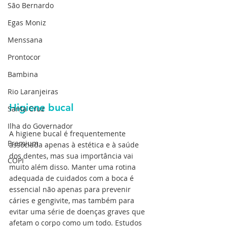
São Bernardo
Egas Moniz
Menssana
Prontocor
Bambina
Rio Laranjeiras
Higiene bucal
Santa Cruz
Ilha do Governador
A higiene bucal é frequentemente 
Premium
associada apenas à estética e à saúde 
dos dentes, mas sua importância vai 
COPI
muito além disso. Manter uma rotina 
adequada de cuidados com a boca é 
essencial não apenas para prevenir 
cáries e gengivite, mas também para 
evitar uma série de doenças graves que 
afetam o corpo como um todo. Estudos 