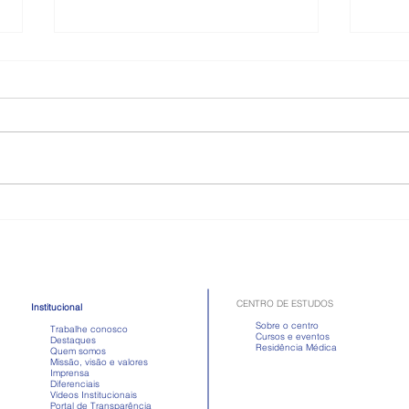
Como é a doença celíaca,
Toma
quadro que atriz passou mal
Apre
após comer
em d
CENTRO DE ESTUDOS
Institucional
Sobre o centro
Trabalhe conosco
Cursos e eventos
Destaques
Residência Médica
Quem somos
Missão, visão e valores
Imprensa
Diferenciais
Vídeos Institucionais
Portal de Transparência