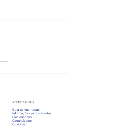
 banho fervendo?
nda a cuidar da pele
ias frios
ATENDIMENTO
Guia de internação
Informações para visitantes
Fale conosco
Canal Médico
Ouvidoria