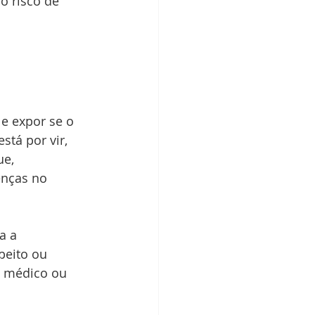
o risco de 
e expor se o 
stá por vir, 
e, 
nças no 
a a 
peito ou 
u médico ou 