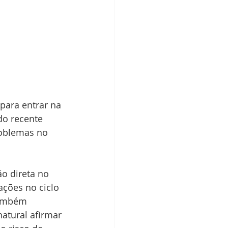
para entrar na 
o recente 
oblemas no 
o direta no 
ções no ciclo 
também 
atural afirmar 