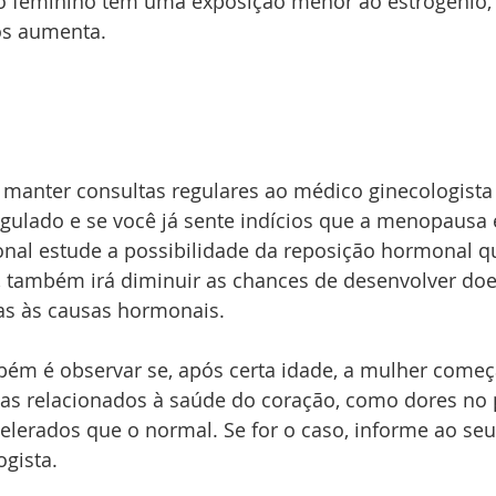
o feminino tem uma exposição menor ao estrogênio, 
os aumenta.
manter consultas regulares ao médico ginecologista 
egulado e se você já sente indícios que a menopausa e
onal estude a possibilidade da reposição hormonal qu
também irá diminuir as chances de desenvolver doe
as às causas hormonais.
bém é observar se, após certa idade, a mulher começ
as relacionados à saúde do coração, como dores no 
elerados que o normal. Se for o caso, informe ao se
gista.