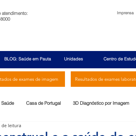
e atendimento:
Imprensa
-8000
BLOG: Saúde em Pauta
Unidades
Centro de Estud
ltados de exames de imagem
Resultados de exames laborato
Saúde
Casa de Portugal
3D Diagnóstico por Imagem
 de leitura
Menssana
Prontocor
Bambina
Rio Laranjeiras