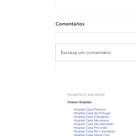
Comentários
Escreva um comentário
Anabolizantes: os riscos que
vão muito além do ganho de
músculos
PACIENTES E VISITANTES
Nossos Hospitais
Hospital Casa Premium
Hospital Casa de Portugal
Hospital Casa Evangélico
Hospital Casa Menssana
Hospital Casa São Bernardo
Hospital Casa Procordis
Hospital Casa Rio Laranjeiras
Hospital Casa Santa Cruz