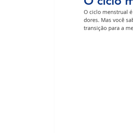
O ciclo 
O ciclo menstrual 
Ilha do Governador
Premium
dores. Mas você sab
transição para a m