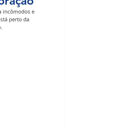
coração
a incômodos e 
stá perto da 
.