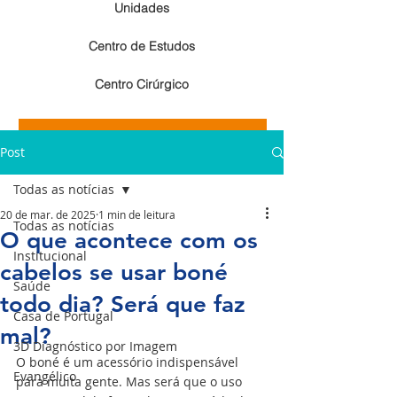
Unidades
Centro de Estudos
Centro Cirúrgico
Resultados de exames de imagem
Post
Resultados de exames laboratoriais
Todas as notícias
20 de mar. de 2025
1 min de leitura
Todas as notícias
O que acontece com os
Institucional
cabelos se usar boné
Saúde
todo dia? Será que faz
Casa de Portugal
mal?
3D Diagnóstico por Imagem
O boné é um acessório indispensável 
Evangélico
para muita gente. Mas será que o uso 