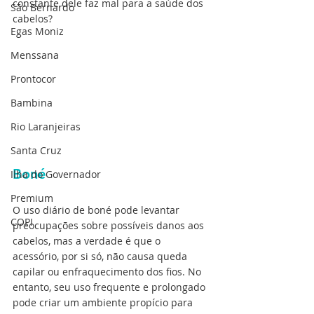
constante dele faz mal para a saúde dos 
São Bernardo
cabelos?
Egas Moniz
Menssana
Prontocor
Bambina
Rio Laranjeiras
Santa Cruz
Boné
Ilha do Governador
Premium
O uso diário de boné pode levantar 
COPI
preocupações sobre possíveis danos aos 
cabelos, mas a verdade é que o 
acessório, por si só, não causa queda 
capilar ou enfraquecimento dos fios. No 
entanto, seu uso frequente e prolongado 
pode criar um ambiente propício para 