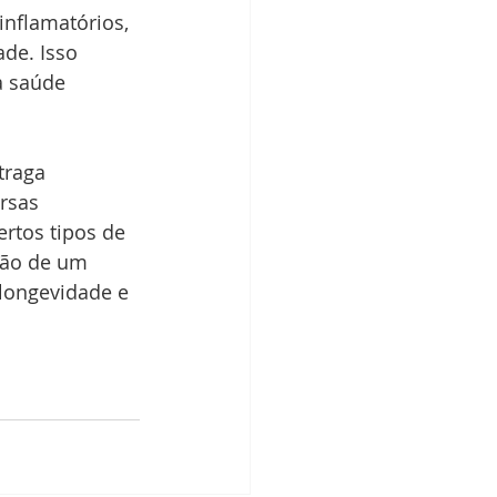
inflamatórios, 
de. Isso 
à saúde 
traga 
rsas 
rtos tipos de 
ção de um 
longevidade e 