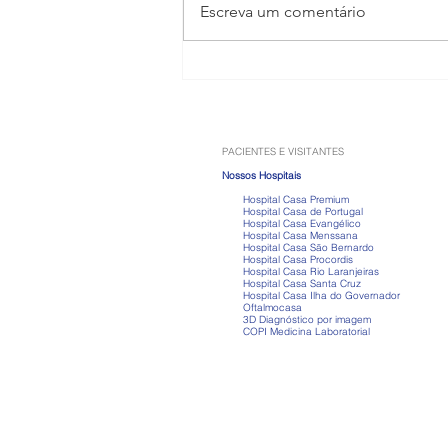
Escreva um comentário
Anabolizantes: os riscos que
vão muito além do ganho de
músculos
PACIENTES E VISITANTES
Nossos Hospitais
Hospital Casa Premium
Hospital Casa de Portugal
Hospital Casa Evangélico
Hospital Casa Menssana
Hospital Casa São Bernardo
Hospital Casa Procordis
Hospital Casa Rio Laranjeiras
Hospital Casa Santa Cruz
Hospital Casa Ilha do Governador
Oftalmocasa
3D Diagnóstico por imagem
COPI Medicina Laboratorial