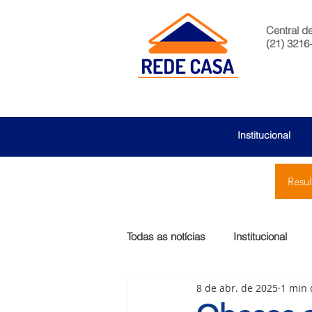
Central d
(21) 3216
Institucional
Resu
Todas as notícias
Institucional
8 de abr. de 2025
1 min 
São Bernardo
Egas Moniz