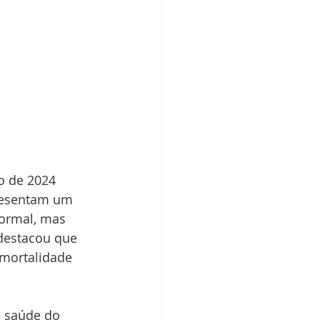
o de 2024 
resentam um 
ormal, mas 
destacou que 
 mortalidade 
a saúde do 