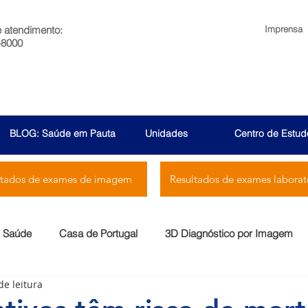
e atendimento:
Imprensa
-8000
BLOG: Saúde em Pauta
Unidades
Centro de Estud
ltados de exames de imagem
Resultados de exames laborato
Saúde
Casa de Portugal
3D Diagnóstico por Imagem
de leitura
Menssana
Prontocor
Bambina
Rio Laranjeiras