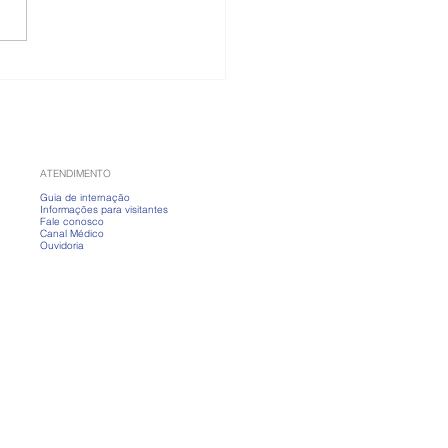
 banho fervendo?
nda a cuidar da pele
ias frios
ATENDIMENTO
Guia de internação
Informações para visitantes
Fale conosco
Canal Médico
Ouvidoria