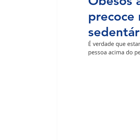
Obesos a
precoce
Ilha do Governador
Premium
sedentár
É verdade que estar
pessoa acima do pe