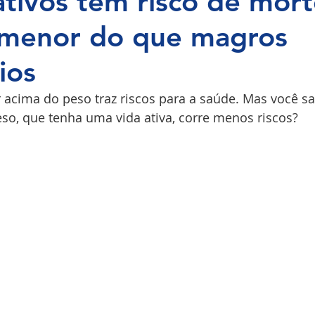
tivos têm risco de mor
 menor do que magros
COPI
ios
 acima do peso traz riscos para a saúde. Mas você s
so, que tenha uma vida ativa, corre menos riscos?