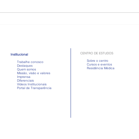
Como é a doença celíaca,
Toma
quadro que atriz passou mal
Apre
após comer
em d
CENTRO DE ESTUDOS
Institucional
Sobre o centro
Trabalhe conosco
Cursos e eventos
Destaques
Residência Médica
Quem somos
Missão, visão e valores
Imprensa
Diferenciais
Vídeos Institucionais
Portal de Transparência