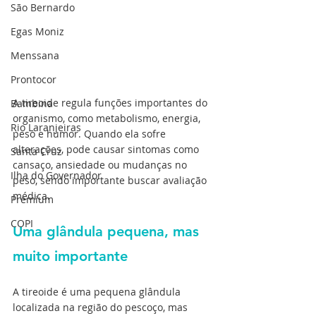
São Bernardo
Egas Moniz
Menssana
Prontocor
A tireoide regula funções importantes do 
Bambina
organismo, como metabolismo, energia, 
Rio Laranjeiras
peso e humor. Quando ela sofre 
alterações, pode causar sintomas como 
Santa Cruz
cansaço, ansiedade ou mudanças no 
Ilha do Governador
peso, sendo importante buscar avaliação 
médica.
Premium
COPI
Uma glândula pequena, mas 
muito importante
A tireoide é uma pequena glândula 
localizada na região do pescoço, mas 