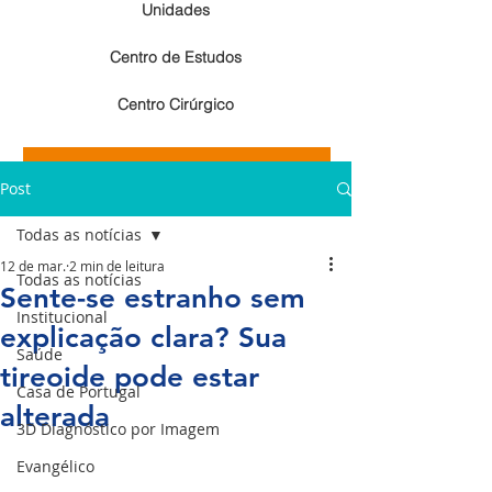
Unidades
Centro de Estudos
Centro Cirúrgico
Resultados de exames de imagem
Post
Resultados de exames laboratoriais
Todas as notícias
12 de mar.
2 min de leitura
Todas as notícias
Sente-se estranho sem
Institucional
explicação clara? Sua
Saúde
tireoide pode estar
Casa de Portugal
alterada
3D Diagnóstico por Imagem
Evangélico