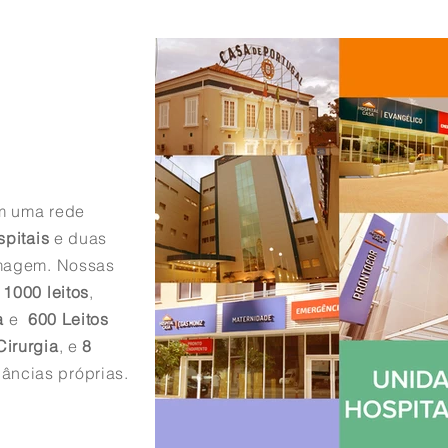
 uma rede
pitais
e duas
imagem. Nossas
m
1000 leitos
,
a
e
600 Leitos
Cirurgia
, e
8
âncias próprias.