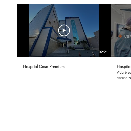
02:21
Hospital Casa Premium
Hospita
Vida é s
aprendiz
vidas, i
de Janei
tecnolog
resultado
um só lug