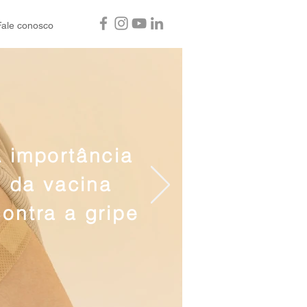
Fale conosco
 importância
da vacina
contra a gripe