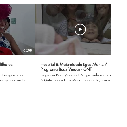
05:08
02:11
filho de
Hospital & Maternidade Egas Moniz /
Programa Boas Vindas - GNT
a Emergência do
Programa Boas Vindas - GNT gravado no Hospital
 estava nascendo.
& Maternidade Egas Moniz, no Rio de Janeiro. O
com 695 gramas e
Hospital & Maternidade Egas Moniz fica na Rua
scado, com risco do
Riachuelo, 350 - Centro, Rio de Janeiro. Acesse
 quase 3 meses com
www.hospitalcasaegasmoniz.com.br
s. Confira essa
spital & Maternidade
achuelo, 350 -
: (21) 2509-2997.
z.com.br