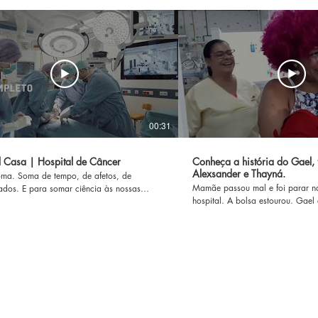
00:31
l Casa | Hospital de Câncer
Conheça a história do Gael, 
Alexsander e Thayná.
oma. Soma de tempo, de afetos, de
Mamãe passou mal e foi parar n
ados. E para somar ciência às nossas
hospital. A bolsa estourou. Gael
nauguramos o primeiro Cancer Center do Rio
Pronto! Sala de parto. Nasceu 
ro. Ela é a soma das mais modernas
30 centímetros. Parto muito arri
ias com um corpo clínico completo. O
Gael não sobreviver. Gael ficou
 é um tratamento totalmente integrado, em
a gente e saiu com quase 3 quilo
ar.
história emocionante. ------------------------------------------------------
Siga o Hospital Casa nas redes sociais
----------------------------------------- Ho
Casa Egas Moniz Endereço: R. Ri
Centro, Rio de Janeiro - RJ. Tel.
Site: www.hospitalcasaegasmoni