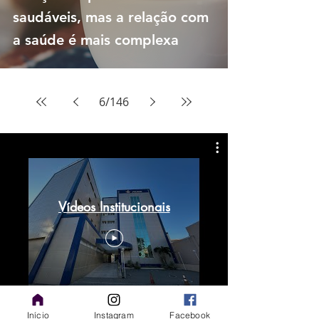
saudáveis, mas a relação com
a saúde é mais complexa
6
/
146
Vídeos Institucionais
Início
Instagram
Facebook