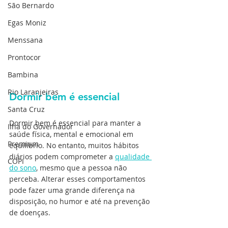
São Bernardo
Egas Moniz
Menssana
Prontocor
Bambina
Rio Laranjeiras
Dormir bem é essencial
Santa Cruz
Dormir bem é essencial para manter a 
Ilha do Governador
saúde física, mental e emocional em 
Premium
equilíbrio. No entanto, muitos hábitos 
diários podem comprometer a 
qualidade 
COPI
do sono
, mesmo que a pessoa não 
perceba. Alterar esses comportamentos 
pode fazer uma grande diferença na 
disposição, no humor e até na prevenção 
de doenças.