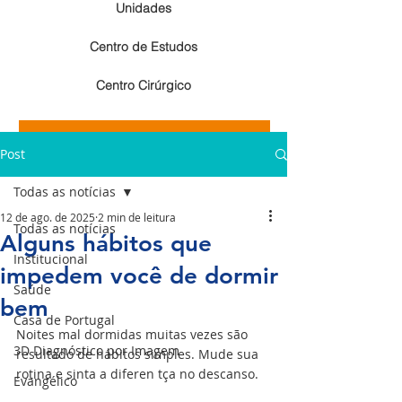
Unidades
Centro de Estudos
Centro Cirúrgico
Resultados de exames de imagem
Post
Resultados de exames laboratoriais
Todas as notícias
12 de ago. de 2025
2 min de leitura
Todas as notícias
Alguns hábitos que
Institucional
impedem você de dormir
Saúde
bem
Casa de Portugal
Noites mal dormidas muitas vezes são 
3D Diagnóstico por Imagem
resultado de hábitos simples. Mude sua 
rotina e sinta a diferen tça no descanso.
Evangélico