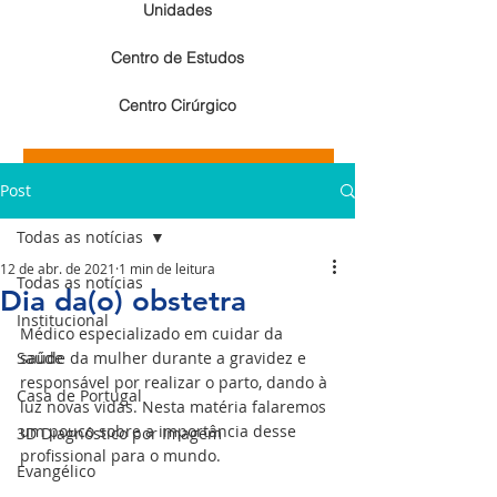
Unidades
Centro de Estudos
Centro Cirúrgico
Resultados de exames de imagem
Post
Resultados de exames laboratoriais
Todas as notícias
12 de abr. de 2021
1 min de leitura
Todas as notícias
Dia da(o) obstetra
Institucional
Médico especializado em cuidar da 
Saúde
saúde da mulher durante a gravidez e 
responsável por realizar o parto, dando à 
Casa de Portugal
luz novas vidas. Nesta matéria falaremos 
um pouco sobre a importância desse 
3D Diagnóstico por Imagem
profissional para o mundo.
Evangélico