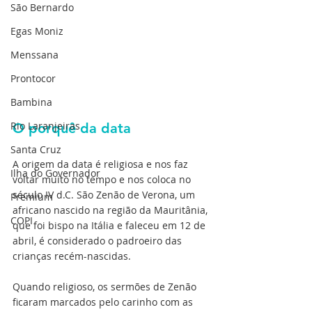
São Bernardo
Egas Moniz
Menssana
Prontocor
Bambina
Rio Laranjeiras
O porquê da data
Santa Cruz
A origem da data é religiosa e nos faz 
Ilha do Governador
voltar muito no tempo e nos coloca no 
século IV d.C. São Zenão de Verona, um 
Premium
africano nascido na região da Mauritânia, 
COPI
que foi bispo na Itália e faleceu em 12 de 
abril, é considerado o padroeiro das 
crianças recém-nascidas.
Quando religioso, os sermões de Zenão 
ficaram marcados pelo carinho com as 