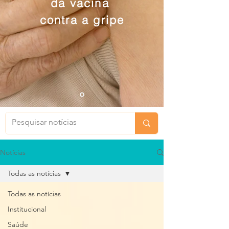
da vacina
contra a gripe
Notícias
Todas as notícias
Todas as notícias
Institucional
Saúde