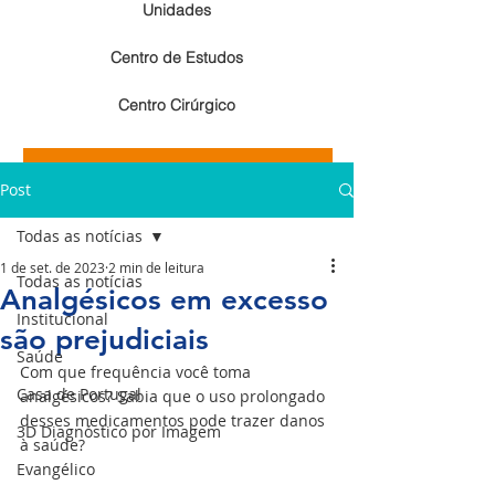
Unidades
Centro de Estudos
Centro Cirúrgico
Resultados de exames de imagem
Post
Resultados de exames laboratoriais
Todas as notícias
1 de set. de 2023
2 min de leitura
Todas as notícias
Analgésicos em excesso
Institucional
são prejudiciais
Saúde
Com que frequência você toma 
Casa de Portugal
analgésicos? Sabia que o uso prolongado 
desses medicamentos pode trazer danos 
3D Diagnóstico por Imagem
à saúde?
Evangélico