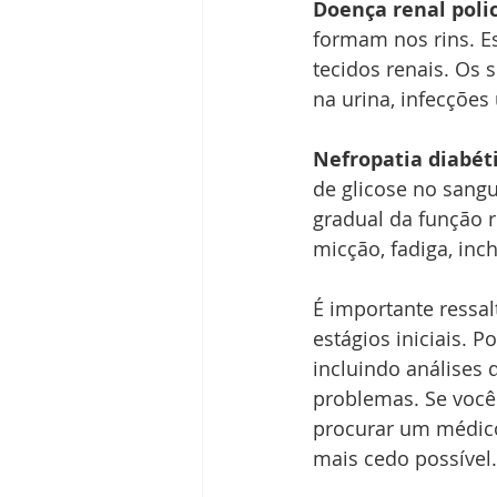
Doença renal policí
formam nos rins. E
tecidos renais. Os 
na urina, infecções
Nefropatia diabéti
de glicose no sang
gradual da função 
micção, fadiga, inc
É importante ressa
estágios iniciais. 
incluindo análises 
problemas. Se você
procurar um médico
mais cedo possível.