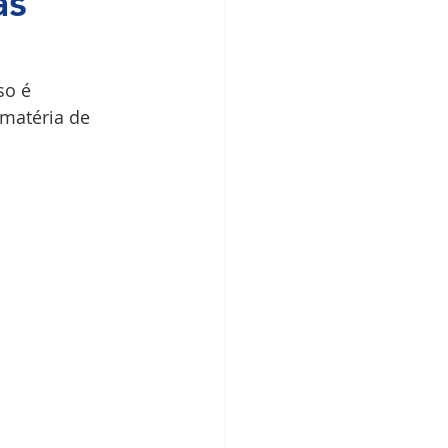
as
so é 
matéria de 