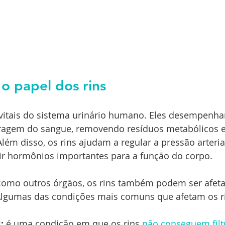
o papel dos rins
 vitais do sistema urinário humano. Eles desempenh
tragem do sangue, removendo resíduos metabólicos e
lém disso, os rins ajudam a regular a pressão arterial
zir hormônios importantes para a função do corpo.
como outros órgãos, os rins também podem ser afeta
Algumas das condições mais comuns que afetam os r
: 
é uma condição em que os rins 
não conseguem filt