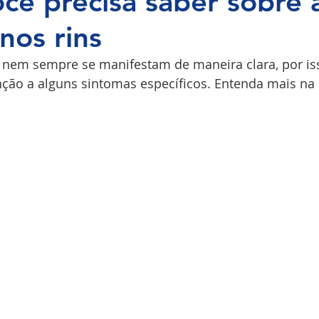
cê precisa saber sobre 
nos rins
COPI
 nem sempre se manifestam de maneira clara, por is
nção a alguns sintomas específicos. Entenda mais na 