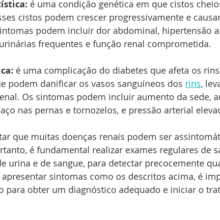
stica: 
é uma condição genética em que cistos cheios
sses cistos podem crescer progressivamente e causa
sintomas podem incluir dor abdominal, hipertensão ar
 urinárias frequentes e função renal comprometida.
ca:
 é uma complicação do diabetes que afeta os rins.
ue podem danificar os vasos sanguíneos dos 
rins
, le
renal. Os sintomas podem incluir aumento da sede, 
haço nas pernas e tornozelos, e pressão arterial eleva
ltar que muitas doenças renais podem ser assintomát
Portanto, é fundamental realizar exames regulares de s
de urina e de sangue, para detectar precocemente qu
 apresentar sintomas como os descritos acima, é imp
 para obter um diagnóstico adequado e iniciar o tra