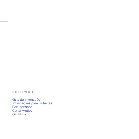
 banho fervendo?
nda a cuidar da pele
ias frios
ATENDIMENTO
Guia de internação
Informações para visitantes
Fale conosco
Canal Médico
Ouvidoria