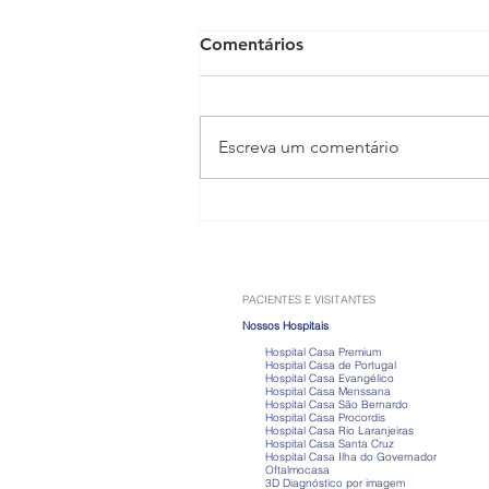
Comentários
Escreva um comentário
Anabolizantes: os riscos que
vão muito além do ganho de
músculos
PACIENTES E VISITANTES
Nossos Hospitais
Hospital Casa Premium
Hospital Casa de Portugal
Hospital Casa Evangélico
Hospital Casa Menssana
Hospital Casa São Bernardo
Hospital Casa Procordis
Hospital Casa Rio Laranjeiras
Hospital Casa Santa Cruz
Hospital Casa Ilha do Governador
Oftalmocasa
3D Diagnóstico por imagem