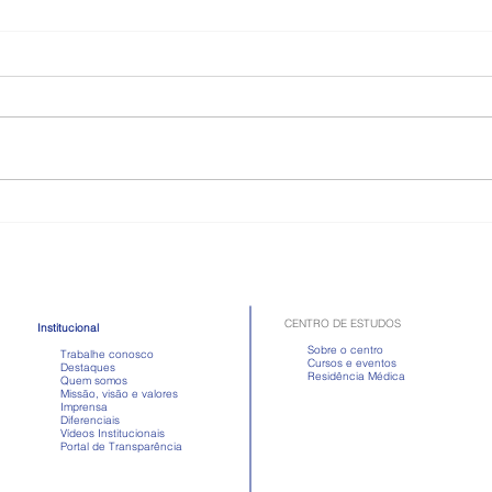
Como é a doença celíaca,
Toma
quadro que atriz passou mal
Apre
após comer
em d
CENTRO DE ESTUDOS
Institucional
Sobre o centro
Trabalhe conosco
Cursos e eventos
Destaques
Residência Médica
Quem somos
Missão, visão e valores
Imprensa
Diferenciais
Vídeos Institucionais
Portal de Transparência