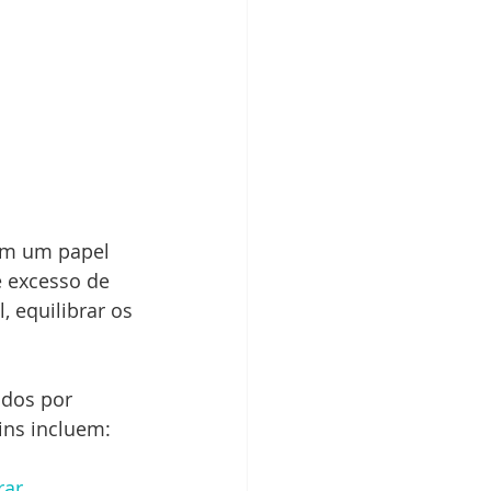
am um papel 
 excesso de 
, equilibrar os 
dos por 
ins incluem:
rar