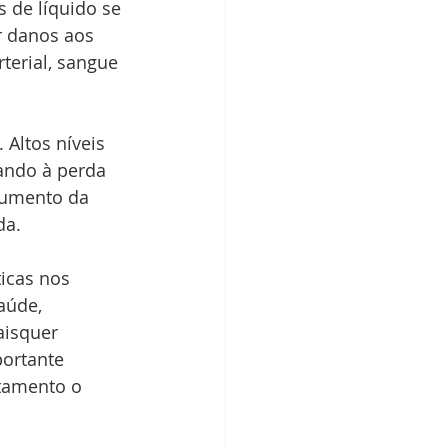
 de líquido se 
r danos aos 
terial, sangue 
 Altos níveis 
vando à perda 
aumento da 
da.
icas nos 
aúde, 
aisquer 
ortante 
tamento o 