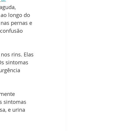
aguda, 
ao longo do 
 nas pernas e 
 confusão 
os rins. Elas 
Os sintomas 
urgência 
lmente 
s sintomas 
a, e urina 