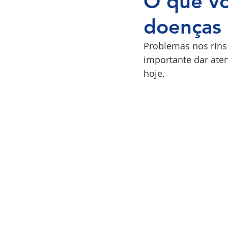
O que vo
doenças 
Ilha do Governador
Premium
Problemas nos rins
importante dar ate
hoje.