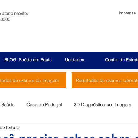
e atendimento:
Imprensa
-8000
BLOG: Saúde em Pauta
Unidades
Centro de Estud
ltados de exames de imagem
Resultados de exames laborato
Saúde
Casa de Portugal
3D Diagnóstico por Imagem
de leitura
Menssana
Prontocor
Bambina
Rio Laranjeiras