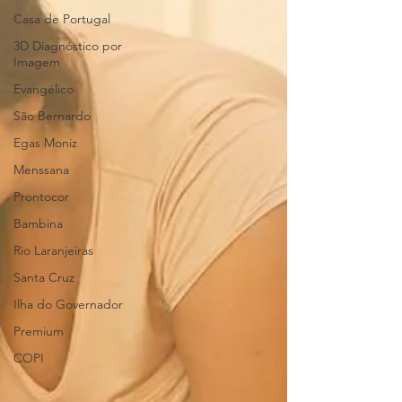
Casa de Portugal
3D Diagnóstico por
Imagem
Evangélico
São Bernardo
Egas Moniz
Menssana
Prontocor
Bambina
Rio Laranjeiras
Santa Cruz
Ilha do Governador
Premium
COPI