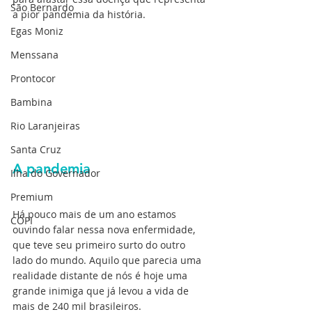
São Bernardo
a pior pandemia da história.
Egas Moniz
Menssana
Prontocor
Bambina
Rio Laranjeiras
Santa Cruz
A pandemia
Ilha do Governador
Premium
Há pouco mais de um ano estamos 
COPI
ouvindo falar nessa nova enfermidade, 
que teve seu primeiro surto do outro 
lado do mundo. Aquilo que parecia uma 
realidade distante de nós é hoje uma 
grande inimiga que já levou a vida de 
mais de 240 mil brasileiros.