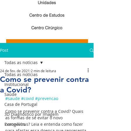
Unidades
Centro de Estudos
Centro Cirúrgico
Resultados de exames de imagem
Post
Resultados de exames laboratoriais
Todas as notícias
24 de fev. de 2021
2 min de leitura
Todas as notícias
Como se prevenir contra
Institucional
a Covid?
Saúde
#saude
#covid
#prevencao
Casa de Portugal
Como se prevenir contra a Covid? Quais 
3D Diagnóstico por Imagem
as formas de se evitar o novo 
Evangélico
coronavírus? Leia e entenda como fazer 
para afastar essa doença que representa 