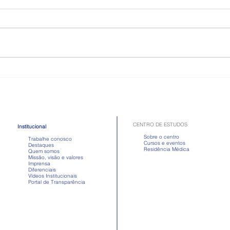
Como é a doença celíaca,
Toma
quadro que atriz passou mal
Apre
após comer
em d
CENTRO DE ESTUDOS
Institucional
Sobre o centro
Trabalhe conosco
Cursos e eventos
Destaques
Residência Médica
Quem somos
Missão, visão e valores
Imprensa
Diferenciais
Vídeos Institucionais
Portal de Transparência