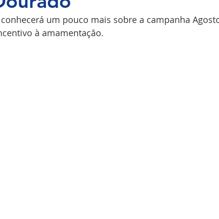
Dourado
ê conhecerá um pouco mais sobre a campanha Agost
COPI
ncentivo à amamentação.