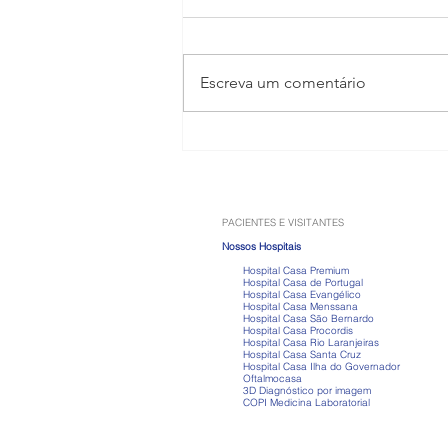
Escreva um comentário
Anabolizantes: os riscos que
vão muito além do ganho de
músculos
PACIENTES E VISITANTES
Nossos Hospitais
Hospital Casa Premium
Hospital Casa de Portugal
Hospital Casa Evangélico
Hospital Casa Menssana
Hospital Casa São Bernardo
Hospital Casa Procordis
Hospital Casa Rio Laranjeiras
Hospital Casa Santa Cruz
Hospital Casa Ilha do Governador
Oftalmocasa
3D Diagnóstico por imagem
COPI Medicina Laboratorial