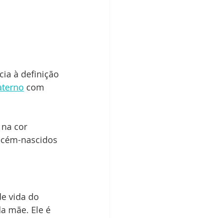
ia à definição 
aterno
 com 
 na cor 
 recém-nascidos
e vida do 
a mãe. Ele é 