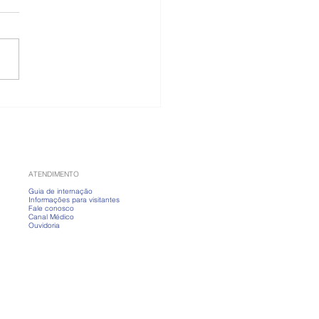
 banho fervendo?
nda a cuidar da pele
ias frios
ATENDIMENTO
Guia de internação
Informações para visitantes
Fale conosco
Canal Médico
Ouvidoria