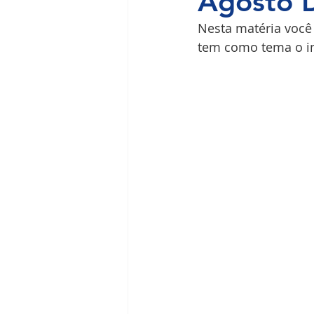
Agosto 
Nesta matéria voc
Ilha do Governador
Premium
tem como tema o i