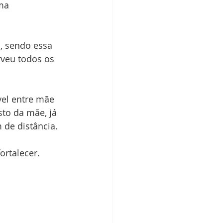
ma 
, sendo essa 
veu todos os 
ível entre mãe 
sto da mãe, já 
 de distância.
ortalecer.