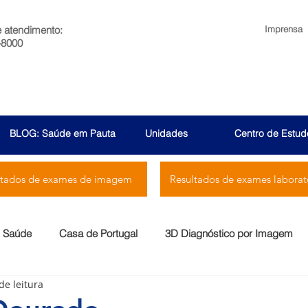
e atendimento:
Imprensa
-8000
BLOG: Saúde em Pauta
Unidades
Centro de Estud
ltados de exames de imagem
Resultados de exames laborato
Saúde
Casa de Portugal
3D Diagnóstico por Imagem
de leitura
Menssana
Prontocor
Bambina
Rio Laranjeiras