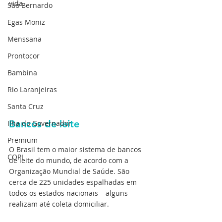
vida.
São Bernardo
Egas Moniz
Menssana
Prontocor
Bambina
Rio Laranjeiras
Santa Cruz
Bancos de leite
Ilha do Governador
Premium
O Brasil tem o maior sistema de bancos 
COPI
de leite do mundo, de acordo com a 
Organização Mundial de Saúde. São 
cerca de 225 unidades espalhadas em 
todos os estados nacionais – alguns 
realizam até coleta domiciliar.