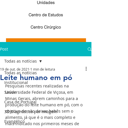
Unidades
Centro de Estudos
Centro Cirúrgico
Resultados de exames de imagem
Post
Resultados de exames laboratoriais
Todas as notícias
19 de out. de 2021
1 min de leitura
Todas as notícias
Leite humano em pó
Institucional
Pesquisas recentes realizadas na 
Saúde
Universidade Federal de Viçosa, em 
Minas Gerais, abrem caminhos para a 
Casa de Portugal
produção do leite humano em pó, com o 
objetivo de não deixar bebês sem o 
3D Diagnóstico por Imagem
alimento, já que é o mais completo e 
Evangélico
mais indicado nos primeiros meses de 