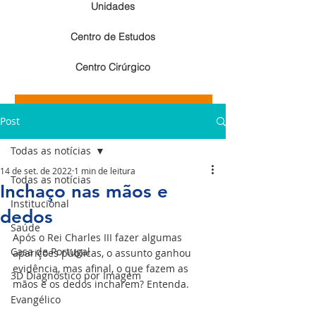
Unidades
Centro de Estudos
Centro Cirúrgico
Resultados de exames de imagem
Post
Resultados de exames laboratoriais
Todas as notícias
14 de set. de 2022
1 min de leitura
Todas as notícias
Inchaço nas mãos e
Institucional
dedos
Saúde
Após o Rei Charles III fazer algumas 
Casa de Portugal
aparições públicas, o assunto ganhou 
evidência, mas afinal, o que fazem as 
3D Diagnóstico por Imagem
mãos e os dedos incharem? Entenda.
Evangélico