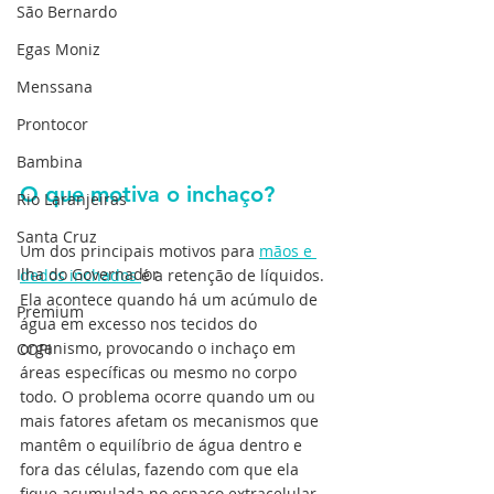
São Bernardo
Egas Moniz
Menssana
Prontocor
Bambina
O que motiva o inchaço?
Rio Laranjeiras
Santa Cruz
Um dos principais motivos para 
mãos e 
Ilha do Governador
dedos inchados 
é a retenção de líquidos. 
Ela acontece quando há um acúmulo de 
Premium
água em excesso nos tecidos do 
organismo, provocando o inchaço em 
COPI
áreas específicas ou mesmo no corpo 
todo. O problema ocorre quando um ou 
mais fatores afetam os mecanismos que 
mantêm o equilíbrio de água dentro e 
fora das células, fazendo com que ela 
fique acumulada no espaço extracelular.