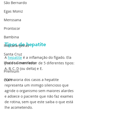
São Bernardo
Egas Moniz
Menssana
Prontocor
Bambina
Tipos de hepatite
Rio Laranjeiras
Santa Cruz
A 
hepatite
 é a inflamação do fígado. Ela 
Ilha do Governador
pode se manifestar de 5 diferentes tipos: 
A, B, C, D (ou delta) e E.
Premium
Na maioria dos casos a hepatite 
COPI
representa um inimigo silencioso que 
agride o organismo sem maiores alardes 
e adoece o paciente que não faz exames 
de rotina, sem que este saiba o que está 
lhe acometendo.