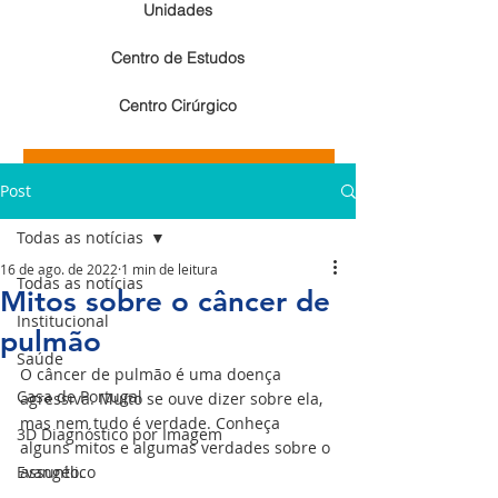
Unidades
Centro de Estudos
Centro Cirúrgico
Resultados de exames de imagem
Post
Resultados de exames laboratoriais
Todas as notícias
16 de ago. de 2022
1 min de leitura
Todas as notícias
Mitos sobre o câncer de
Institucional
pulmão
Saúde
O câncer de pulmão é uma doença 
Casa de Portugal
agressiva. Muito se ouve dizer sobre ela, 
mas nem tudo é verdade. Conheça 
3D Diagnóstico por Imagem
alguns mitos e algumas verdades sobre o 
Evangélico
assunto.