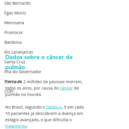
São Bernardo
Egas Moniz
Menssana
Prontocor
Bambina
Rio Laranjeiras
Dados sobre o câncer de 
Santa Cruz
pulmão
Ilha do Governador
Premium
Cerca de 2 milhões de pessoas morrem, 
todos os anos, por causa do 
câncer
 de 
COPI
pulmão no mundo. 
No Brasil, segundo o 
DataSus
, 9 em cada 
10 pacientes já descobrem a doença em 
estágio avançado, o que dificulta o 
tratamento
.