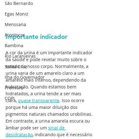
São Bernardo
Egas Moniz
Menssana
Prontocor
Importante indicador
Bambina
A cor da urina é um importante indicador 
Rio Laranjeiras
da saúde e pode revelar muito sobre o 
estado do nosso corpo. Normalmente, a 
Santa Cruz
urina varia de um amarelo claro a um 
Ilha do Governador
amarelo mais intenso, dependendo da 
hidratação. Quando estamos bem 
Premium
hidratados, a urina tende a ser mais 
COPI
clara, 
quase transparente
. Isso ocorre 
porque há uma maior diluição dos 
pigmentos naturais chamados urobilinas. 
Em contraste, a urina amarela escura ou 
âmbar pode ser um 
sinal de 
desidratação
, indicando que é necessário 