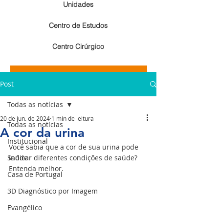
Unidades
Centro de Estudos
Centro Cirúrgico
Resultados de exames de imagem
Post
Resultados de exames laboratoriais
Todas as notícias
20 de jun. de 2024
1 min de leitura
Todas as notícias
A cor da urina
Institucional
Você sabia que a cor de sua urina pode 
Saúde
indicar diferentes condições de saúde? 
Entenda melhor.
Casa de Portugal
3D Diagnóstico por Imagem
Evangélico