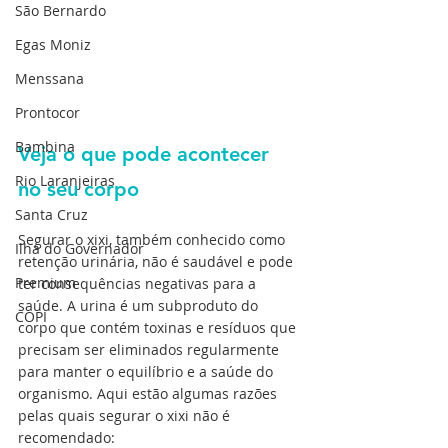
São Bernardo
Egas Moniz
Menssana
Prontocor
Bambina
Veja o que pode acontecer 
Rio Laranjeiras
no seu corpo
Santa Cruz
Segurar o xixi, também conhecido como 
Ilha do Governador
retenção urinária, não é saudável e pode 
Premium
ter consequências negativas para a 
saúde. A urina é um subproduto do 
COPI
corpo que contém toxinas e resíduos que 
precisam ser eliminados regularmente 
para manter o equilíbrio e a saúde do 
organismo. Aqui estão algumas razões 
pelas quais segurar o xixi não é 
recomendado: