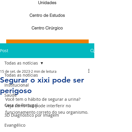
Unidades
Centro de Estudos
Centro Cirúrgico
Resultados de exames de imagem
Post
Resultados de exames laboratoriais
Todas as notícias
15 de set. de 2023
2 min de leitura
Todas as notícias
Segurar o xixi pode ser
Institucional
perigoso
Saúde
Você tem o hábito de segurar a urina? 
Casa de Portugal
Veja como isso pode interferir no 
funcionamento correto do seu organismo.
3D Diagnóstico por Imagem
Evangélico