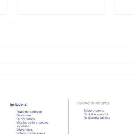
Como é a doença celíaca,
Toma
quadro que atriz passou mal
Apre
após comer
em d
CENTRO DE ESTUDOS
Institucional
Sobre o centro
Trabalhe conosco
Cursos e eventos
Destaques
Residência Médica
Quem somos
Missão, visão e valores
Imprensa
Diferenciais
Vídeos Institucionais