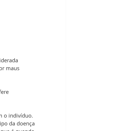
iderada 
or maus 
fere 
m o indivíduo. 
tipo da doença 