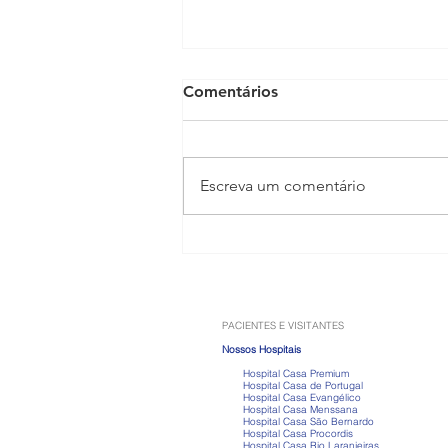
Comentários
Escreva um comentário
Anabolizantes: os riscos que
vão muito além do ganho de
músculos
PACIENTES E VISITANTES
Nossos Hospitais
Hospital Casa Premium
Hospital Casa de Portugal
Hospital Casa Evangélico
Hospital Casa Menssana
Hospital Casa São Bernardo
Hospital Casa Procordis
Hospital Casa Rio Laranjeiras