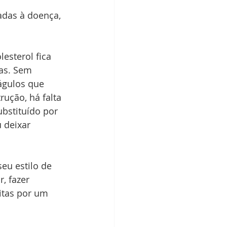
adas à doença, 
esterol fica 
as. Sem 
águlos que 
ução, há falta 
bstituído por 
 deixar 
eu estilo de 
, fazer 
itas por um 