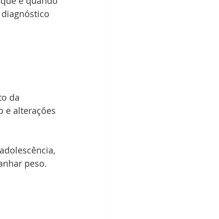
 que é quando 
diagnóstico 
to da 
 e alterações 
adolescência, 
anhar peso. 