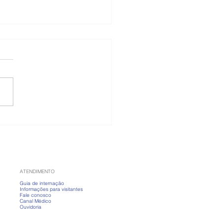
 banho fervendo?
nda a cuidar da pele
ias frios
ATENDIMENTO
Guia de internação
Informações para visitantes
Fale conosco
Canal Médico
Ouvidoria