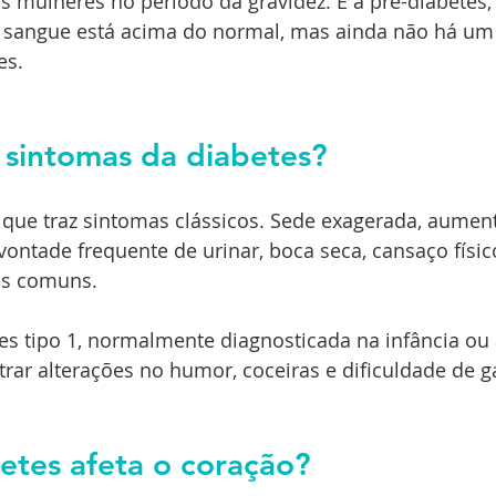
 mulheres no período da gravidez. E a pré-diabetes,
o sangue está acima do normal, mas ainda não há um 
es.
 sintomas da diabetes?
que traz sintomas clássicos. Sede exagerada, aumen
ontade frequente de urinar, boca seca, cansaço físico
is comuns.
s tipo 1, normalmente diagnosticada na infância ou 
ar alterações no humor, coceiras e dificuldade de g
etes afeta o coração?