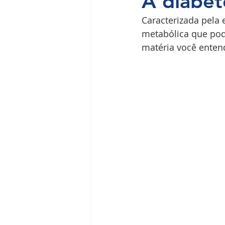
A diabet
Caracterizada pela 
Ilha do Governador
Premium
metabólica que pod
matéria você enten