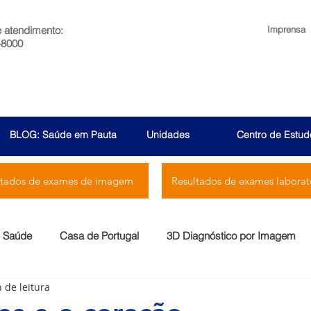
e atendimento:
Imprensa
-8000
BLOG: Saúde em Pauta
Unidades
Centro de Estud
ltados de exames de imagem
Resultados de exames laborato
Saúde
Casa de Portugal
3D Diagnóstico por Imagem
 de leitura
Menssana
Prontocor
Bambina
Rio Laranjeiras