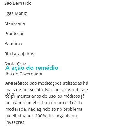
São Bernardo
Egas Moniz
Menssana
Prontocor
Bambina
Rio Laranjeiras
Santa Cruz
A ação do remédio
Ilha do Governador
Antibióticos são medicações utilizadas há 
Premium
mais de um século. Não por acaso, desde 
COPI
os primeiros anos de uso, os médicos já 
notavam que eles tinham uma eficácia 
moderada, não agindo só no problema 
ou eliminando 100% dos organismos 
invasores.