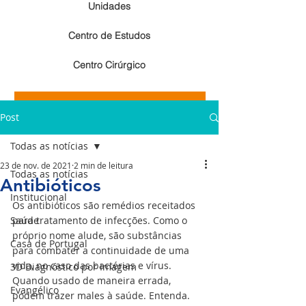
Unidades
Centro de Estudos
Centro Cirúrgico
Resultados de exames de imagem
Post
Resultados de exames laboratoriais
Todas as notícias
23 de nov. de 2021
2 min de leitura
Todas as notícias
Antibióticos
Institucional
Os antibióticos são remédios receitados 
Saúde
para tratamento de infecções. Como o 
próprio nome alude, são substâncias 
Casa de Portugal
para combater a continuidade de uma 
vida, no caso das bactérias e vírus. 
3D Diagnóstico por Imagem
Quando usado de maneira errada, 
Evangélico
podem trazer males à saúde. Entenda.