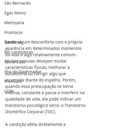
São Bernardo
Egas Moniz
Menssana
Prontocor
Sentir algum desconforto com a própria 
Bambina
aparência em determinados momentos 
Rio Laranjeiras
da vida é algo relativamente comum. 
Muitas pessoas desejam mudar 
Santa Cruz
características físicas, melhorar a 
Ilha do Governador
autoestima ou corrigir algo que 
incomoda diante do espelho. Porém, 
Premium
quando essa preocupação se torna 
COPI
intensa, constante e passa a interferir na 
qualidade de vida, ela pode indicar um 
transtorno psicológico sério: o Transtorno 
Dismórfico Corporal (TDC).
A condição afeta diretamente a 