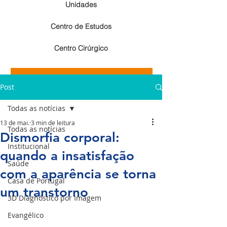
Unidades
Centro de Estudos
Centro Cirúrgico
Resultados de exames de imagem
Post
Resultados de exames laboratoriais
Todas as notícias
13 de mai.
3 min de leitura
Todas as notícias
Dismorfia corporal:
Institucional
quando a insatisfação
Saúde
com a aparência se torna
Casa de Portugal
um transtorno
3D Diagnóstico por Imagem
Evangélico