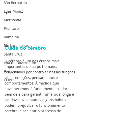
São Bernardo
Egas Moniz
Menssana
Prontocor
Bambina
Rio Laranjeiras
Cuide do cérebro
Santa Cruz
O cérebro é um dos órgãos mais 
Ilha do Governador
importantes do corpo humano, 
Premium
responsável por controlar nossas funções 
vitais, emoções, pensamentos e 
COPI
comportamentos. À medida que 
envelhecemos, é fundamental cuidar 
bem dele para garantir uma vida longa e 
saudável. No entanto, alguns hábitos 
podem prejudicar o funcionamento 
cerebral e acelerar o processo de 