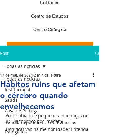
Unidades
Centro de Estudos
Centro Cirúrgico
Resultados de exames de imagem
Post
Resultados de exames laboratoriais
Todas as notícias
17 de mai. de 2024
2 min de leitura
Todas as notícias
Hábitos ruins que afetam
Institucional
o cérebro quando
Saúde
envelhecemos
Casa de Portugal
Você sabia que pequenas mudanças no 
3D Diagnóstico por Imagem
cotidiano podem trazer melhorias 
significativas na melhor idade? Entenda.
Evangélico