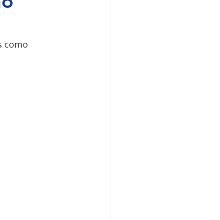
mo
s como 