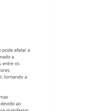
pode afetar a 
onado a 
 entre os 
tores 
, tornando a 
umas 
 devido ao 
se manifestar 