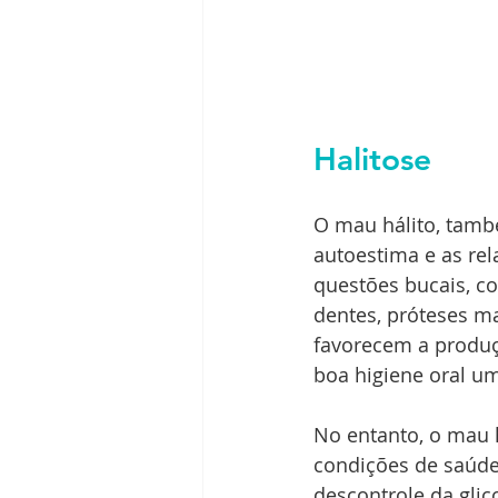
Halitose
O mau hálito, tam
autoestima e as rel
questões bucais, co
dentes, próteses ma
favorecem a produç
boa higiene oral u
No entanto, o mau 
condições de saúde
descontrole da gli