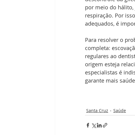
por meio do hálito,
respiração. Por is
adequados, é import
Para resolver o pro
completa: escovação
regulares ao dentis
origem esteja rel
especialistas é ind
garante mais saúde
Santa Cruz
Saúde