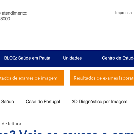
e atendimento:
Imprensa
-8000
BLOG: Saúde em Pauta
Unidades
Centro de Estud
ltados de exames de imagem
Resultados de exames laborato
Saúde
Casa de Portugal
3D Diagnóstico por Imagem
 de leitura
Menssana
Prontocor
Bambina
Rio Laranjeiras