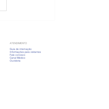
 banho fervendo?
nda a cuidar da pele
ias frios
ATENDIMENTO
Guia de internação
Informações para visitantes
Fale conosco
Canal Médico
Ouvidoria