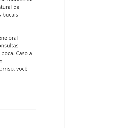
tural da 
 bucais 
ne oral 
onsultas 
 boca. Caso a 
m 
orriso, você 