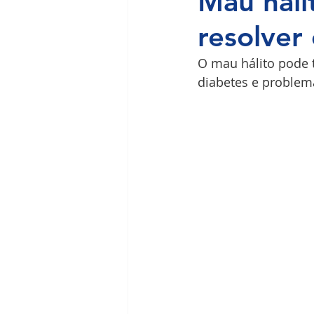
Mau háli
resolver
Ilha do Governador
Premium
O mau hálito pode 
diabetes e problema