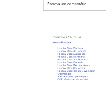
Escreva um comentário
Anabolizantes: os riscos que
vão muito além do ganho de
músculos
PACIENTES E VISITANTES
Nossos Hospitais
Hospital Casa Premium
Hospital Casa de Portugal
Hospital Casa Evangélico
Hospital Casa Menssana
Hospital Casa São Bernardo
Hospital Casa Procordis
Hospital Casa Rio Laranjeiras
Hospital Casa Santa Cruz
Hospital Casa Ilha do Governador
Oftalmocasa
3D Diagnóstico por imagem
COPI Medicina Laboratorial