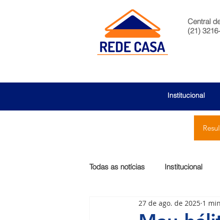
Central d
(21) 3216
Institucional
Resu
Todas as notícias
Institucional
27 de ago. de 2025
1 min
São Bernardo
Egas Moniz