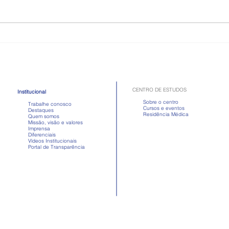
Como é a doença celíaca,
Toma
quadro que atriz passou mal
Apre
após comer
em d
CENTRO DE ESTUDOS
Institucional
Sobre o centro
Trabalhe conosco
Cursos e eventos
Destaques
Residência Médica
Quem somos
Missão, visão e valores
Imprensa
Diferenciais
Vídeos Institucionais
Portal de Transparência