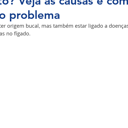
to? Veja as causas e co
 o problema
COPI
ter origem bucal, mas também estar ligado a doença
s no fígado. 