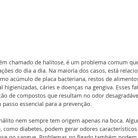
bém chamado de halitose, é um problema comum que 
ações do dia a dia. Na maioria dos casos, está relaci
mo acúmulo de placa bacteriana, restos de alimentos
l higienizadas, cáries e doenças na gengiva. Esses fa
ão de compostos que resultam no odor desagradável
m passo essencial para a prevenção.
hálito nem sempre tem origem apenas na boca. Alg
, como diabetes, podem gerar odores característicos
cose no sangue. Problemas no fígado também podem 