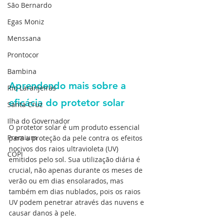
São Bernardo
Egas Moniz
Menssana
Prontocor
Bambina
Aprendendo mais sobre a 
Rio Laranjeiras
eficácia do protetor solar
Santa Cruz
Ilha do Governador
O protetor solar é um produto essencial 
Premium
para a proteção da pele contra os efeitos 
nocivos dos raios ultravioleta (UV) 
COPI
emitidos pelo sol. Sua utilização diária é 
crucial, não apenas durante os meses de 
verão ou em dias ensolarados, mas 
também em dias nublados, pois os raios 
UV podem penetrar através das nuvens e 
causar danos à pele. 