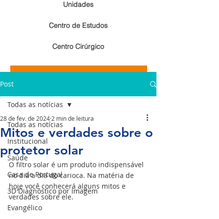
Unidades
Centro de Estudos
Centro Cirúrgico
Resultados de exames de imagem
Post
Resultados de exames laboratoriais
Todas as notícias
28 de fev. de 2024
2 min de leitura
Todas as notícias
Mitos e verdades sobre o
Institucional
protetor solar
Saúde
O filtro solar é um produto indispensável 
Casa de Portugal
no dia a dia do carioca. Na matéria de 
hoje você conhecerá alguns mitos e 
3D Diagnóstico por Imagem
verdades sobre ele.
Evangélico