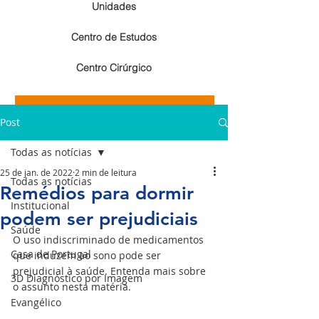
Unidades
Centro de Estudos
Centro Cirúrgico
Resultados de exames de imagem
Post
Resultados de exames laboratoriais
Todas as notícias
25 de jan. de 2022
2 min de leitura
Todas as notícias
Remédios para dormir
Institucional
podem ser prejudiciais
Saúde
O uso indiscriminado de medicamentos 
Casa de Portugal
que induzem ao sono pode ser 
prejudicial à saúde. Entenda mais sobre 
3D Diagnóstico por Imagem
o assunto nesta matéria.
Evangélico