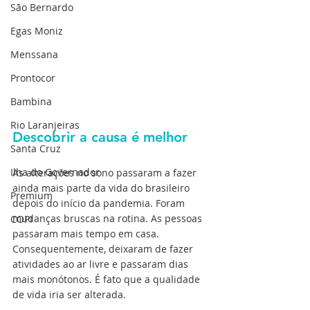
São Bernardo
Egas Moniz
Menssana
Prontocor
Bambina
Rio Laranjeiras
Descobrir a causa é melhor
Santa Cruz
Ilha do Governador
As alterações no sono passaram a fazer 
ainda mais parte da vida do brasileiro 
Premium
depois do início da pandemia. Foram 
mudanças bruscas na rotina. As pessoas 
COPI
passaram mais tempo em casa. 
Consequentemente, deixaram de fazer 
atividades ao ar livre e passaram dias 
mais monótonos. É fato que a qualidade 
de vida iria ser alterada.