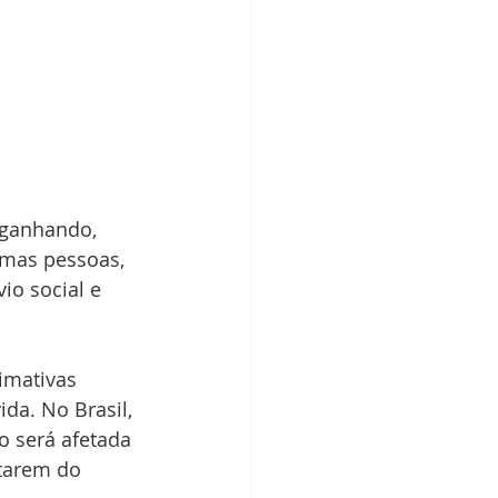
ganhando, 
umas pessoas, 
io social e 
imativas 
da. No Brasil, 
 será afetada 
tarem do 