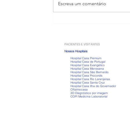
Escreva um comentário
Anabolizantes: os riscos que
vão muito além do ganho de
músculos
PACIENTES E VISITANTES
Nossos Hospitais
Hospital Casa Premium
Hospital Casa de Portugal
Hospital Casa Evangélico
Hospital Casa Menssana
Hospital Casa São Bernardo
Hospital Casa Procordis
Hospital Casa Rio Laranjeiras
Hospital Casa Santa Cruz
Hospital Casa Ilha do Governador
Oftalmocasa
3D Diagnóstico por imagem
COPI Medicina Laboratorial