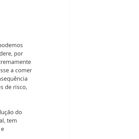
 podemos 
dere, por 
xtremamente 
asse a comer 
nsequência 
 de risco, 
dução do 
al, tem 
 e 