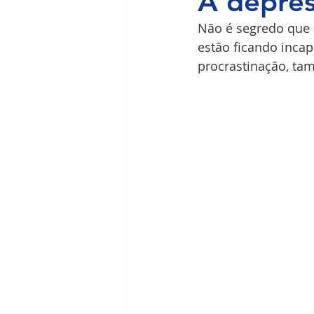
A depres
Não é segredo que 
Ilha do Governador
Premium
estão ficando inca
procrastinação, ta