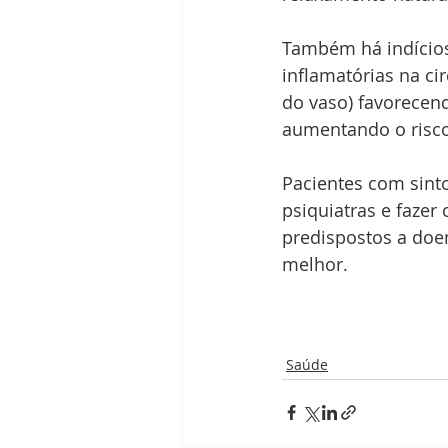
Também há indícios
inflamatórias na ci
do vaso) favorecend
aumentando o risco 
Pacientes com sint
psiquiatras e fazer
predispostos a doe
melhor.
Saúde