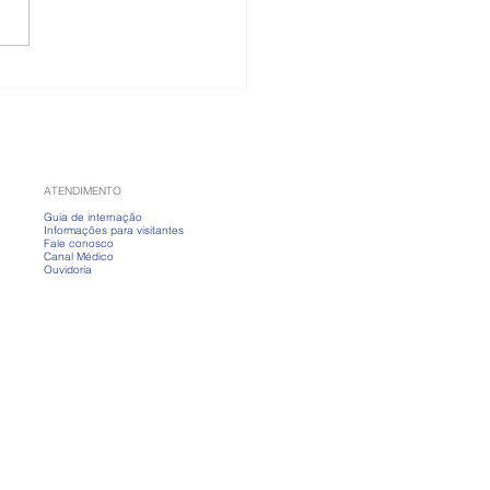
 banho fervendo?
nda a cuidar da pele
ias frios
ATENDIMENTO
Guia de internação
Informações para visitantes
Fale conosco
Canal Médico
Ouvidoria