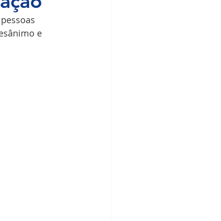
ração
 pessoas 
desânimo e 