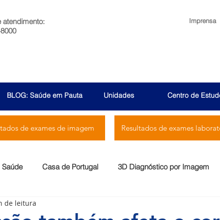
e atendimento:
Imprensa
-8000
BLOG: Saúde em Pauta
Unidades
Centro de Estud
ltados de exames de imagem
Resultados de exames laborato
Saúde
Casa de Portugal
3D Diagnóstico por Imagem
n de leitura
Menssana
Prontocor
Bambina
Rio Laranjeiras