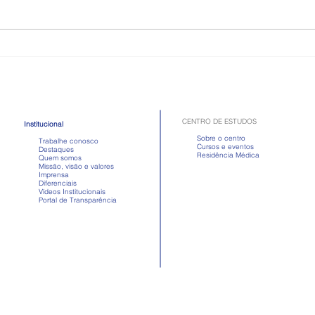
Como é a doença celíaca,
Toma
quadro que atriz passou mal
Apre
após comer
em d
CENTRO DE ESTUDOS
Institucional
Sobre o centro
Trabalhe conosco
Cursos e eventos
Destaques
Residência Médica
Quem somos
Missão, visão e valores
Imprensa
Diferenciais
Vídeos Institucionais
Portal de Transparência