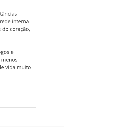
tâncias 
rede interna 
s do coração, 
gos e 
m menos 
e vida muito 