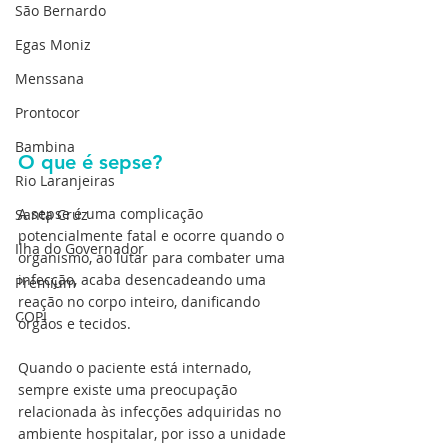
São Bernardo
Egas Moniz
Menssana
Prontocor
Bambina
O que é sepse?
Rio Laranjeiras
A sepse é uma complicação 
Santa Cruz
potencialmente fatal e ocorre quando o 
Ilha do Governador
organismo, ao lutar para combater uma 
infecção, acaba desencadeando uma 
Premium
reação no corpo inteiro, danificando 
COPI
órgãos e tecidos.
Quando o paciente está internado, 
sempre existe uma preocupação 
relacionada às infecções adquiridas no 
ambiente hospitalar, por isso a unidade 