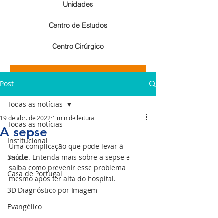
Unidades
Centro de Estudos
Centro Cirúrgico
Resultados de exames de imagem
Post
Resultados de exames laboratoriais
Todas as notícias
19 de abr. de 2022
1 min de leitura
Todas as notícias
A sepse
Institucional
Uma complicação que pode levar à 
Saúde
morte. Entenda mais sobre a sepse e 
saiba como prevenir esse problema 
Casa de Portugal
mesmo após ter alta do hospital.
3D Diagnóstico por Imagem
Evangélico