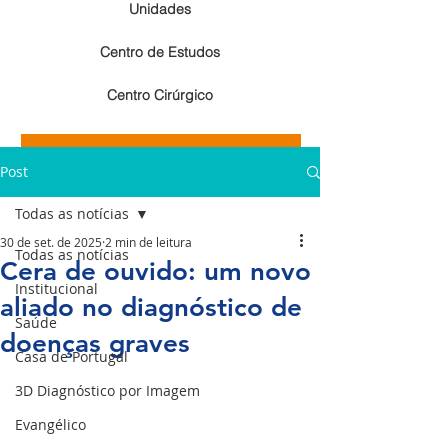
Unidades
Centro de Estudos
Centro Cirúrgico
Resultados de exames de imagem
Post
Resultados de exames laboratoriais
Todas as notícias
30 de set. de 2025
2 min de leitura
Todas as notícias
Cera de ouvido: um novo
Institucional
aliado no diagnóstico de
Saúde
doenças graves
Casa de Portugal
3D Diagnóstico por Imagem
Evangélico