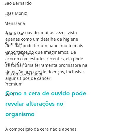
São Bernardo
Egas Moniz
Menssana
A cera de ouvido, muitas vezes vista 
Prontocor
apenas como um detalhe da higiene 
Bambina
pessoal, pode ter um papel muito mais 
importante do que imaginamos. De 
Rio Laranjeiras
acordo com estudos recentes, ela pode 
Santa Cruz
se tornar uma ferramenta promissora na 
detecção precoce de doenças, inclusive 
Ilha do Governador
alguns tipos de câncer.
Premium
Como a cera de ouvido pode 
COPI
revelar alterações no 
organismo
A composição da cera não é apenas 