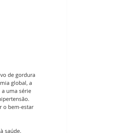
vo de gordura 
mia global, a 
 a uma série 
hipertensão. 
r o bem-estar 
à saúde. 