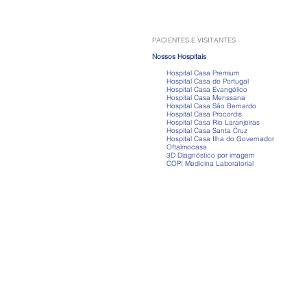
vão muito além do ganho de
músculos
PACIENTES E VISITANTES
Nossos Hospitais
Hospital Casa Premium
Hospital Casa de Portugal
Hospital Casa Evangélico
Hospital Casa Menssana
Hospital Casa São Bernardo
Hospital Casa Procordis
Hospital Casa Rio Laranjeiras
Hospital Casa Santa Cruz
Hospital Casa Ilha do Governador
Oftalmocasa
3D Diagnóstico por imagem
COPI Medicina Laboratorial