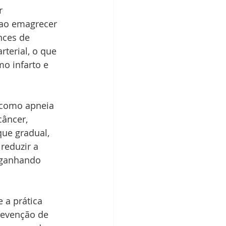
r 
 ao emagrecer 
nces de 
rterial, o que 
o infarto e 
 como apneia 
câncer, 
ue gradual, 
reduzir a 
 ganhando 
 a prática 
revenção de 