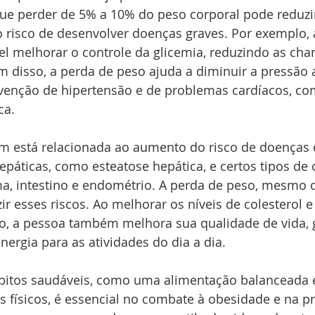
e perder de 5% a 10% do peso corporal pode reduzi
o risco de desenvolver doenças graves. Por exemplo,
l melhorar o controle da glicemia, reduzindo as cha
ém disso, a perda de peso ajuda a diminuir a pressão a
evenção de hipertensão e de problemas cardíacos, com
ca.
 está relacionada ao aumento do risco de doenças
páticas, como esteatose hepática, e certos tipos de 
a, intestino e endométrio. A perda de peso, mesmo q
r esses riscos. Ao melhorar os níveis de colesterol e 
o, a pessoa também melhora sua qualidade de vida,
nergia para as atividades do dia a dia.
ábitos saudáveis, como uma alimentação balanceada e
os físicos, é essencial no combate à obesidade e na p