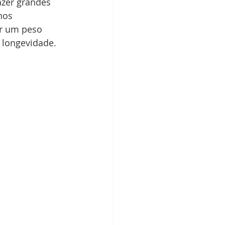
zer grandes 
nos 
r um peso 
 longevidade.