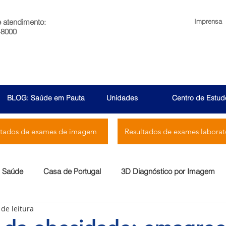
e atendimento:
Imprensa
-8000
BLOG: Saúde em Pauta
Unidades
Centro de Estud
ltados de exames de imagem
Resultados de exames laborato
Saúde
Casa de Portugal
3D Diagnóstico por Imagem
 de leitura
Menssana
Prontocor
Bambina
Rio Laranjeiras