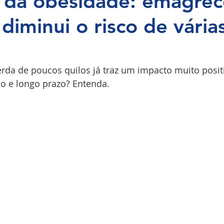
 da obesidade: emagre
diminui o risco de vária
COPI
erda de poucos quilos já traz um impacto muito posit
io e longo prazo? Entenda.