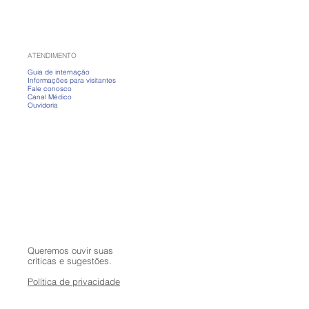
nda a cuidar da pele
ias frios
ATENDIMENTO
Guia de internação
Informações para visitantes
Fale conosco
Canal Médico
Ouvidoria
Queremos ouvir suas
críticas e sugestões.
Política de privacidade