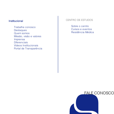
quadro que atriz passou mal
Apre
após comer
em d
CENTRO DE ESTUDOS
Institucional
Sobre o centro
Trabalhe conosco
Cursos e eventos
Destaques
Residência Médica
Quem somos
Missão, visão e valores
Imprensa
Diferenciais
Vídeos Institucionais
Portal de Transparência
FALE CONOSCO