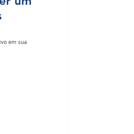
cer um
s
ivo em sua 