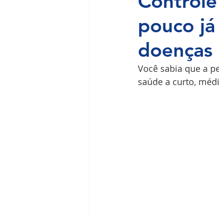
Controle
pouco já 
Ilha do Governador
Premium
doenças
Você sabia que a p
saúde a curto, méd