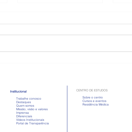
Como é a doença celíaca,
Toma
quadro que atriz passou mal
Apre
após comer
em d
CENTRO DE ESTUDOS
Institucional
Sobre o centro
Trabalhe conosco
Cursos e eventos
Destaques
Residência Médica
Quem somos
Missão, visão e valores
Imprensa
Diferenciais
Vídeos Institucionais
Portal de Transparência