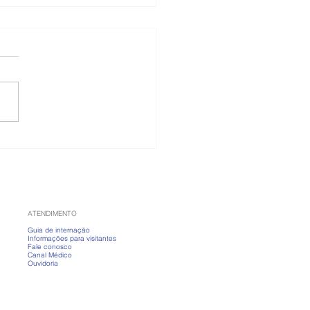
 banho fervendo?
nda a cuidar da pele
ias frios
ATENDIMENTO
Guia de internação
Informações para visitantes
Fale conosco
Canal Médico
Ouvidoria