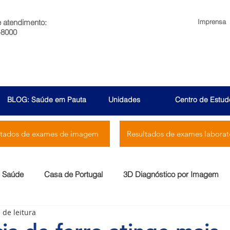
e atendimento:
Imprensa
-8000
BLOG: Saúde em Pauta
Unidades
Centro de Estud
ltados de exames de imagem
Resultados de exames laborato
Saúde
Casa de Portugal
3D Diagnóstico por Imagem
 de leitura
Menssana
Prontocor
Bambina
Rio Laranjeiras