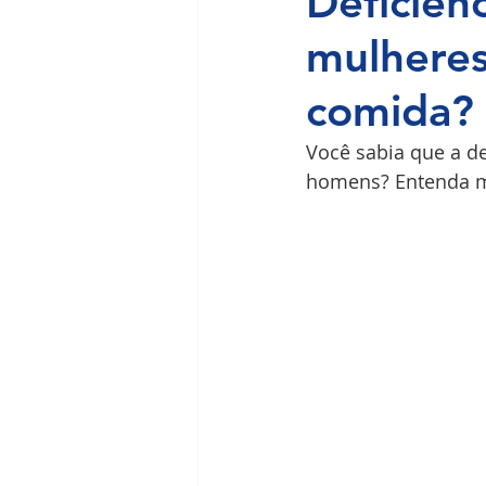
Deficiên
mulheres
Ilha do Governador
Premium
comida?
Você sabia que a de
homens? Entenda m