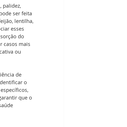
 palidez, 
ode ser feita 
jão, lentilha, 
ciar esses 
bsorção do 
ir casos mais 
cativa ou 
iência de 
entificar o 
específicos, 
arantir que o 
saúde 