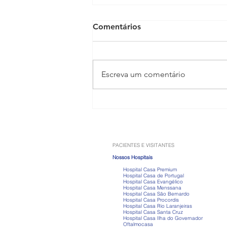
Comentários
Escreva um comentário
Anabolizantes: os riscos que
vão muito além do ganho de
músculos
PACIENTES E VISITANTES
Nossos Hospitais
Hospital Casa Premium
Hospital Casa de Portugal
Hospital Casa Evangélico
Hospital Casa Menssana
Hospital Casa São Bernardo
Hospital Casa Procordis
Hospital Casa Rio Laranjeiras
Hospital Casa Santa Cruz
Hospital Casa Ilha do Governador
Oftalmocasa