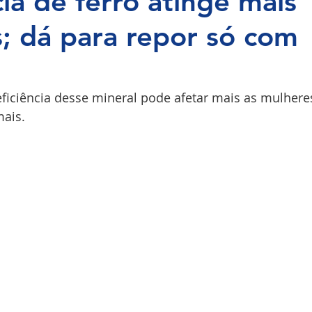
cia de ferro atinge mais
; dá para repor só com
COPI
ficiência desse mineral pode afetar mais as mulhere
ais.