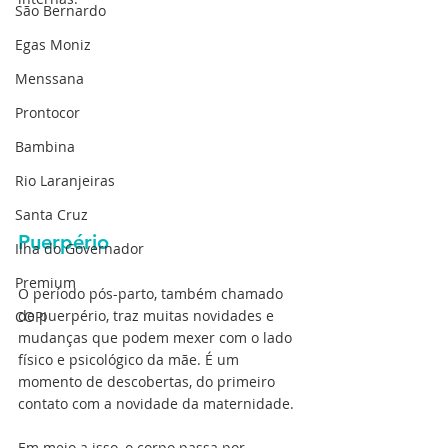
São Bernardo
Egas Moniz
Menssana
Prontocor
Bambina
Rio Laranjeiras
Santa Cruz
Puerpério
Ilha do Governador
Premium
O período pós-parto, também chamado 
de puerpério, traz muitas novidades e 
COPI
mudanças que podem mexer com o lado 
físico e psicológico da mãe. É um 
momento de descobertas, do primeiro 
contato com a novidade da maternidade.
Em meio a isso, o corpo passa por 