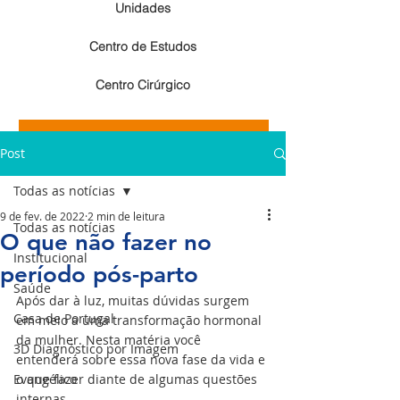
Unidades
Centro de Estudos
Centro Cirúrgico
Resultados de exames de imagem
Post
Resultados de exames laboratoriais
Todas as notícias
9 de fev. de 2022
2 min de leitura
Todas as notícias
O que não fazer no
Institucional
período pós-parto
Saúde
Após dar à luz, muitas dúvidas surgem 
Casa de Portugal
em meio a uma transformação hormonal 
da mulher. Nesta matéria você 
3D Diagnóstico por Imagem
entenderá sobre essa nova fase da vida e 
Evangélico
o que fazer diante de algumas questões 
internas.