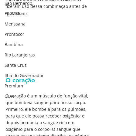
São Bernardo
fizeram uso dessa combinação antes de 
morrer.
Egas Moniz
Menssana
Prontocor
Bambina
Rio Laranjeiras
Santa Cruz
Ilha do Governador
O coração
Premium
O coração é um músculo de função vital, 
COPI
que bombeia sangue para nosso corpo. 
Primeiro, ele bombeia para os pulmões, 
para que ele possa receber oxigênio; e 
depois bombeia o sangue rico em 
oxigênio para o corpo. O sangue que 
circula nesse sistema distribui oxigênio e 