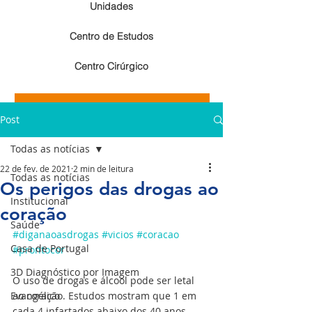
Unidades
Centro de Estudos
Centro Cirúrgico
Resultados de exames de imagem
Post
Resultados de exames laboratoriais
Todas as notícias
22 de fev. de 2021
2 min de leitura
Todas as notícias
Os perigos das drogas ao
Institucional
coração
Saúde
#diganaoasdrogas
#vicios
#coracao
Casa de Portugal
#prontocor
3D Diagnóstico por Imagem
O uso de drogas e álcool pode ser letal 
Evangélico
ao coração. Estudos mostram que 1 em 
cada 4 infartados abaixo dos 40 anos 