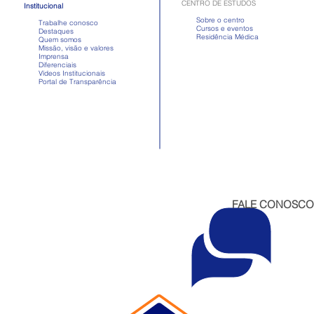
CENTRO DE ESTUDOS
Institucional
Sobre o centro
Trabalhe conosco
Cursos e eventos
Destaques
Residência Médica
Quem somos
Missão, visão e valores
Imprensa
Diferenciais
Vídeos Institucionais
Portal de Transparência
FALE CONOSCO