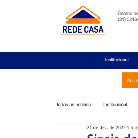
Central d
(21) 3216
Institucional
Resu
Todas as notícias
Institucional
21 de dez. de 2022
1 min
São Bernardo
Egas Moniz