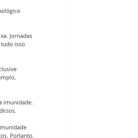
ológico 
ixa. Jornadas 
 tudo isso 
clusive 
emplo, 
a imunidade. 
dícios.
 imunidade 
os. Portanto, 