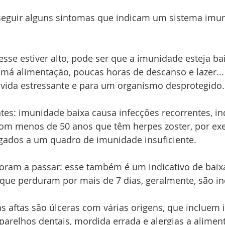
eguir alguns sintomas que indicam um sistema imun
resse estiver alto, pode ser que a imunidade esteja ba
 má alimentação, poucas horas de descanso e lazer...
 vida estressante e para um organismo desprotegido.
ntes: imunidade baixa causa infecções recorrentes, in
com menos de 50 anos que têm herpes zoster, por ex
igados a um quadro de imunidade insuficiente.
ram a passar: esse também é um indicativo de baix
 que perduram por mais de 7 dias, geralmente, são in
 as aftas são úlceras com várias origens, que incluem
parelhos dentais, mordida errada e alergias a aliment