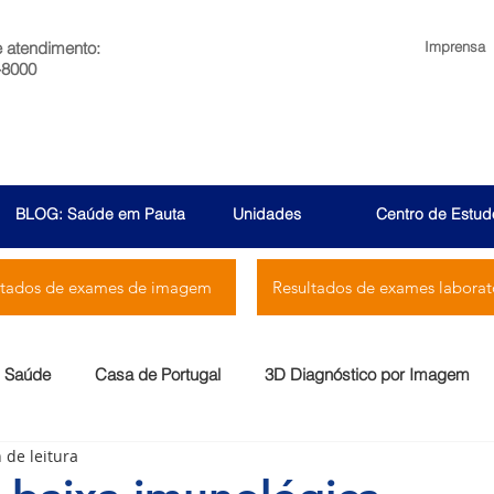
e atendimento:
Imprensa
-8000
BLOG: Saúde em Pauta
Unidades
Centro de Estud
ltados de exames de imagem
Resultados de exames laborato
Saúde
Casa de Portugal
3D Diagnóstico por Imagem
 de leitura
Menssana
Prontocor
Bambina
Rio Laranjeiras