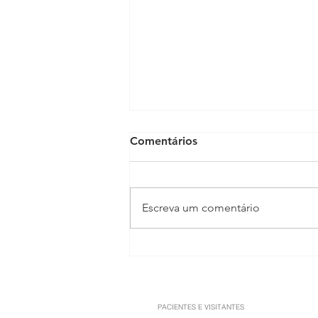
Comentários
Escreva um comentário
Anabolizantes: os riscos que
vão muito além do ganho de
músculos
PACIENTES E VISITANTES