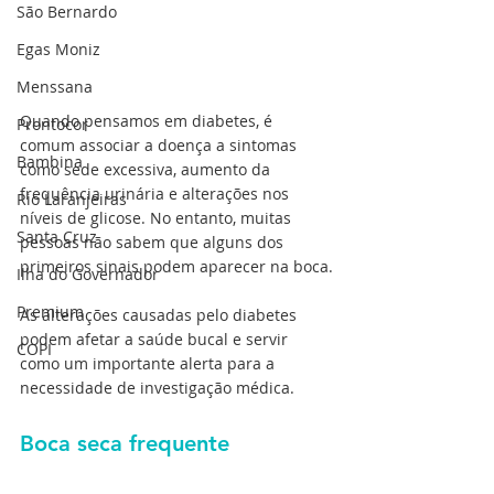
São Bernardo
Egas Moniz
Menssana
Quando pensamos em diabetes, é 
Prontocor
comum associar a doença a sintomas 
Bambina
como sede excessiva, aumento da 
frequência urinária e alterações nos 
Rio Laranjeiras
níveis de glicose. No entanto, muitas 
Santa Cruz
pessoas não sabem que alguns dos 
primeiros sinais podem aparecer na boca.
Ilha do Governador
Premium
As alterações causadas pelo diabetes 
podem afetar a saúde bucal e servir 
COPI
como um importante alerta para a 
necessidade de investigação médica.
Boca seca frequente