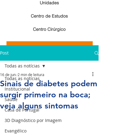
Unidades
Centro de Estudos
Centro Cirúrgico
Resultados de exames de imagem
Post
Resultados de exames laboratoriais
Todas as notícias
16 de jun.
2 min de leitura
Todas as notícias
Sinais de diabetes podem
Institucional
surgir primeiro na boca;
Saúde
veja alguns sintomas
Casa de Portugal
3D Diagnóstico por Imagem
Evangélico